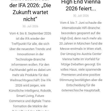
High End Vienna
der IFA 2026: „Die
2026 feiert...
Zukunft wartet
30. Juli 2026
nicht“
Vom 4. bis 7. Juni schaute die
30. Juli 2026
internationale HiFi-Branche
besonders gespannt auf die
Vom 4. bis 8. September 2026
High End, denn nach mehr als
ist die IFA wieder der
20 Jahren in München fand die
Treffpunkt für alle, die sich
Messe erstmals in Wien statt.
über die neuesten Trends und
Der Umzug ins Austria Center
Innovationen in der
Vienna hatte im Vorfeld für
Technologie-­Branche
hitzige Debatten gesorgt. Ein
informieren wollen. Für den
volles Haus, viele spannende
Fachhandel geht es dabei um
Premieren und eine positive
mehr als Produkte für das
Stimmung bestätigten aber die
Weihnachtsgeschäft: Die IFA
Entscheidung für die
2026 wird ­zeigen, wie
österreichische Hauptstadt.
Künstliche Intelligenz, Robotik,
Smart Living, Future
Commerce und digitale Trans­
formation die Märkte der