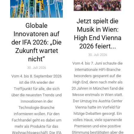
Jetzt spielt die
Globale
Musik in Wien:
Innovatoren auf
High End Vienna
der IFA 2026: „Die
2026 feiert...
Zukunft wartet
30. Juli 2026
nicht“
Vom 4. bis 7. Juni schaute die
30. Juli 2026
internationale HiFi-Branche
besonders gespannt auf die
Vom 4. bis 8. September 2026
High End, denn nach mehr als
ist die IFA wieder der
20 Jahren in München fand die
Treffpunkt für alle, die sich
Messe erstmals in Wien statt.
über die neuesten Trends und
Der Umzug ins Austria Center
Innovationen in der
Vienna hatte im Vorfeld für
Technologie-­Branche
hitzige Debatten gesorgt. Ein
informieren wollen. Für den
volles Haus, viele spannende
Fachhandel geht es dabei um
Premieren und eine positive
mehr als Produkte für das
Stimmung bestätigten aber die
Weihnachtsgeschäft: Die IFA