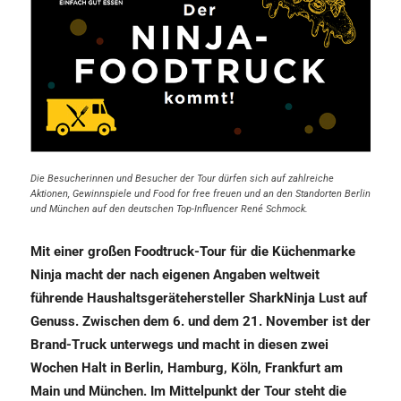
Die Besucherinnen und Besucher der Tour dürfen sich auf zahlreiche
Aktionen, Gewinnspiele und Food for free freuen und an den Standorten Berlin
und München auf den deutschen Top-Influencer René Schmock.
Mit einer großen Foodtruck-Tour für die Küchenmarke
Ninja macht der nach eigenen Angaben weltweit
führende Haushaltsgerätehersteller SharkNinja Lust auf
Genuss. Zwischen dem 6. und dem 21. November ist der
Brand-Truck unterwegs und macht in diesen zwei
Wochen Halt in Berlin, Hamburg, Köln, Frankfurt am
Main und München. Im Mittelpunkt der Tour steht die