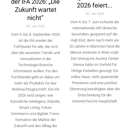
der IFA 2026: „Die
2026 feiert...
Zukunft wartet
30. Juli 2026
nicht“
Vom 4. bis 7. Juni schaute die
30. Juli 2026
internationale HiFi-Branche
besonders gespannt auf die
Vom 4. bis 8. September 2026
High End, denn nach mehr als
ist die IFA wieder der
20 Jahren in München fand die
Treffpunkt für alle, die sich
Messe erstmals in Wien statt.
über die neuesten Trends und
Der Umzug ins Austria Center
Innovationen in der
Vienna hatte im Vorfeld für
Technologie-­Branche
hitzige Debatten gesorgt. Ein
informieren wollen. Für den
volles Haus, viele spannende
Fachhandel geht es dabei um
Premieren und eine positive
mehr als Produkte für das
Stimmung bestätigten aber die
Weihnachtsgeschäft: Die IFA
Entscheidung für die
2026 wird ­zeigen, wie
österreichische Hauptstadt.
Künstliche Intelligenz, Robotik,
Smart Living, Future
Commerce und digitale Trans­
formation die Märkte der
Zukunft und den Alltag der