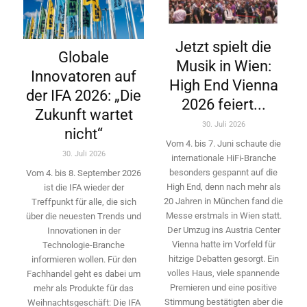
Jetzt spielt die
Globale
Musik in Wien:
Innovatoren auf
High End Vienna
der IFA 2026: „Die
2026 feiert...
Zukunft wartet
30. Juli 2026
nicht“
Vom 4. bis 7. Juni schaute die
30. Juli 2026
internationale HiFi-Branche
besonders gespannt auf die
Vom 4. bis 8. September 2026
High End, denn nach mehr als
ist die IFA wieder der
20 Jahren in München fand die
Treffpunkt für alle, die sich
Messe erstmals in Wien statt.
über die neuesten Trends und
Der Umzug ins Austria Center
Innovationen in der
Vienna hatte im Vorfeld für
Technologie-­Branche
hitzige Debatten gesorgt. Ein
informieren wollen. Für den
volles Haus, viele spannende
Fachhandel geht es dabei um
Premieren und eine positive
mehr als Produkte für das
Stimmung bestätigten aber die
Weihnachtsgeschäft: Die IFA