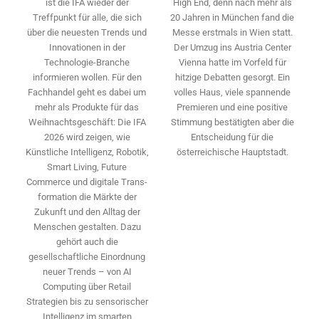
High End, denn nach mehr als
ist die IFA wieder der
20 Jahren in München fand die
Treffpunkt für alle, die sich
Messe erstmals in Wien statt.
über die neuesten Trends und
Der Umzug ins Austria Center
Innovationen in der
Vienna hatte im Vorfeld für
Technologie-­Branche
hitzige Debatten gesorgt. Ein
informieren wollen. Für den
volles Haus, viele spannende
Fachhandel geht es dabei um
Premieren und eine positive
mehr als Produkte für das
Stimmung bestätigten aber die
Weihnachtsgeschäft: Die IFA
Entscheidung für die
2026 wird ­zeigen, wie
österreichische Hauptstadt.
Künstliche Intelligenz, Robotik,
Smart Living, Future
Commerce und digitale Trans­
formation die Märkte der
Zukunft und den Alltag der
Menschen gestalten. Dazu
gehört auch die
gesellschaftliche Einordnung
neuer Trends – von AI
Computing über Retail
Strategien bis zu sensorischer
Intelligenz im smarten