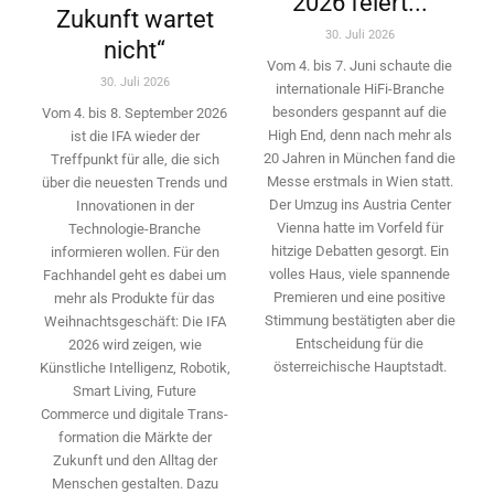
2026 feiert...
Zukunft wartet
30. Juli 2026
nicht“
Vom 4. bis 7. Juni schaute die
30. Juli 2026
internationale HiFi-Branche
besonders gespannt auf die
Vom 4. bis 8. September 2026
High End, denn nach mehr als
ist die IFA wieder der
20 Jahren in München fand die
Treffpunkt für alle, die sich
Messe erstmals in Wien statt.
über die neuesten Trends und
Der Umzug ins Austria Center
Innovationen in der
Vienna hatte im Vorfeld für
Technologie-­Branche
hitzige Debatten gesorgt. Ein
informieren wollen. Für den
volles Haus, viele spannende
Fachhandel geht es dabei um
Premieren und eine positive
mehr als Produkte für das
Stimmung bestätigten aber die
Weihnachtsgeschäft: Die IFA
Entscheidung für die
2026 wird ­zeigen, wie
österreichische Hauptstadt.
Künstliche Intelligenz, Robotik,
Smart Living, Future
Commerce und digitale Trans­
formation die Märkte der
Zukunft und den Alltag der
Menschen gestalten. Dazu