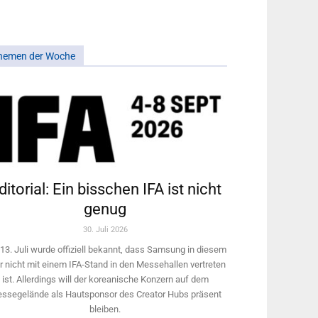
hemen der Woche
ditorial: Ein bisschen IFA ist nicht
genug
30. Juli 2026
13. Juli wurde offiziell bekannt, dass Samsung in diesem
r nicht mit einem IFA-Stand in den Messehallen vertreten
ist. Allerdings will ­der koreanische Konzern auf dem
ssegelände als Hautsponsor des Creator Hubs präsent
bleiben.