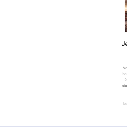
Je
Vo
be
2
sta
be