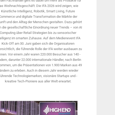
 den Fachhandel geht es dabei um mehr als Produkte für
as Weihnachtsgeschäft: Die IFA 2026 wird ­zeigen, wie
Künstliche Intelligenz, Robotik, Smart Living, Future
Commerce und digitale Trans­formation die Märkte der
unft und den Alltag der Menschen gestalten. Dazu gehört
 die gesellschaftliche Einordnung neuer Trends – von AI
Computing über Retail Strategien bis zu sensorischer
telligenz im smarten Zuhause. Auf dem Medien­event IFA
Kick-Off am 30. Juni gaben sich die Organisatoren
rsichtlich, die führende Rolle der IFA weiter ausbauen zu
nnen. Vor einem Jahr ­waren 220.000 Besucher aus 140 ­
dern, ­darunter 22.000 internationale Händler, nach Berlin
ommen, um die Präsen­tationen von 1.900 Marken aus 49
ändern zu erleben. Auch in diesem Jahr werden wieder
führende Technologiemarken, visionäre Startups und ­
kreative Tech-Pioniere aus aller Welt erwartet.