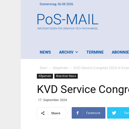
Donnerstag, 06.08.2026
PoS-
Mail
NEWS
ARCHIV
TERMINE
ABONNI
Start
Allgemein
KVD Service Congress 2024 in Ess
Allgemein
Branchen News
KVD Service Congr
17. September 2024
Facebook
Twi
Share