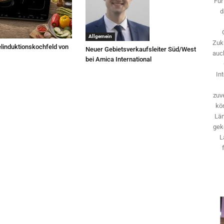
Für
d
Allgemein
Zuk
linduktionskochfeld von
Neuer Gebietsverkaufsleiter Süd/West
auch
bei Amica International
In
zuve
kö
Län
gek
L