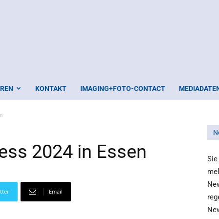
EREN
KONTAKT
IMAGING+FOTO-CONTACT
MEDIADATE
en
N
ess 2024 in Essen
Sie
mel
New
tter
Email
reg
New