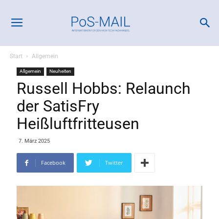
Start
Allgemein
Allgemein
Neuheiten
Russell Hobbs: Relaunch
der SatisFry
Heißluftfritteusen
7. März 2025
Facebook
Twitter