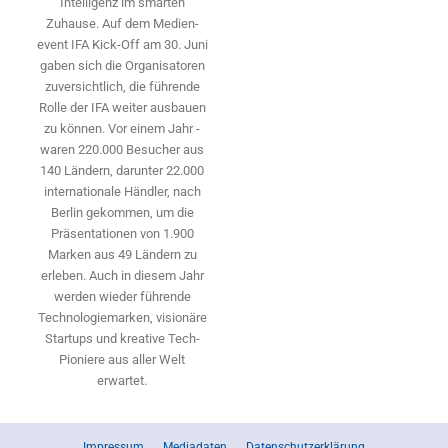
Intelligenz im smarten
Zuhause. Auf dem Medien­
event IFA Kick-Off am 30. Juni
gaben sich die Organisatoren
zuversichtlich, die führende
Rolle der IFA weiter ausbauen
zu können. Vor einem Jahr ­
waren 220.000 Besucher aus
140 ­Ländern, ­darunter 22.000
internationale Händler, nach
Berlin gekommen, um die
Präsen­tationen von 1.900
Marken aus 49 Ländern zu
erleben. Auch in diesem Jahr
werden wieder führende
Technologiemarken, visionäre
Startups und ­kreative Tech-
Pioniere aus aller Welt
erwartet.
Impressum
Mediadaten
Datenschutzerklärung