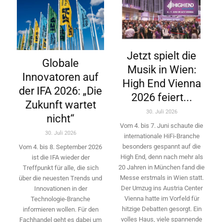
Jetzt spielt die
Globale
Musik in Wien:
Innovatoren auf
High End Vienna
der IFA 2026: „Die
2026 feiert...
Zukunft wartet
30. Juli 2026
nicht“
Vom 4. bis 7. Juni schaute die
30. Juli 2026
internationale HiFi-Branche
besonders gespannt auf die
Vom 4. bis 8. September 2026
High End, denn nach mehr als
ist die IFA wieder der
20 Jahren in München fand die
Treffpunkt für alle, die sich
Messe erstmals in Wien statt.
über die neuesten Trends und
Der Umzug ins Austria Center
Innovationen in der
Vienna hatte im Vorfeld für
Technologie-­Branche
hitzige Debatten gesorgt. Ein
informieren wollen. Für den
volles Haus, viele spannende
Fachhandel geht es dabei um