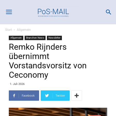
Start
Allgemein
Allgemein
Branchen News
Newsletter
Remko Rijnders
übernimmt
Vorstandsvorsitz von
Ceconomy
1. Juli 2026
Facebook
Twitter