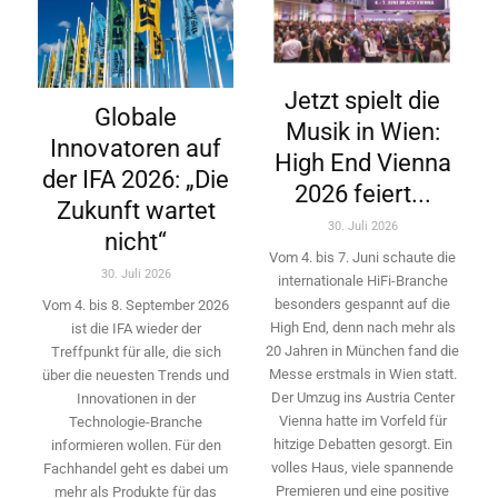
Jetzt spielt die
Globale
Musik in Wien:
Innovatoren auf
High End Vienna
der IFA 2026: „Die
2026 feiert...
Zukunft wartet
30. Juli 2026
nicht“
Vom 4. bis 7. Juni schaute die
30. Juli 2026
internationale HiFi-Branche
besonders gespannt auf die
Vom 4. bis 8. September 2026
High End, denn nach mehr als
ist die IFA wieder der
20 Jahren in München fand die
Treffpunkt für alle, die sich
Messe erstmals in Wien statt.
über die neuesten Trends und
Der Umzug ins Austria Center
Innovationen in der
Vienna hatte im Vorfeld für
Technologie-­Branche
hitzige Debatten gesorgt. Ein
informieren wollen. Für den
volles Haus, viele spannende
Fachhandel geht es dabei um
Premieren und eine positive
mehr als Produkte für das