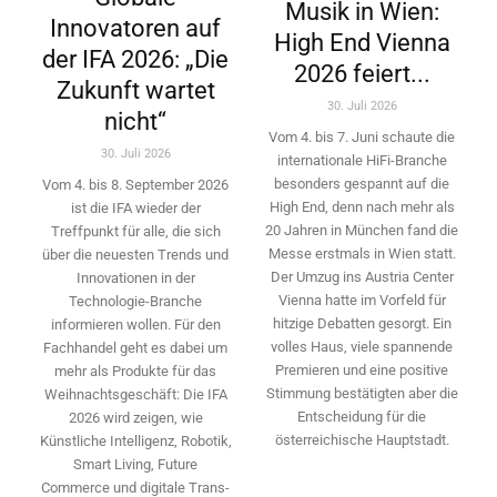
Musik in Wien:
Innovatoren auf
High End Vienna
der IFA 2026: „Die
2026 feiert...
Zukunft wartet
30. Juli 2026
nicht“
Vom 4. bis 7. Juni schaute die
30. Juli 2026
internationale HiFi-Branche
besonders gespannt auf die
Vom 4. bis 8. September 2026
High End, denn nach mehr als
ist die IFA wieder der
20 Jahren in München fand die
Treffpunkt für alle, die sich
Messe erstmals in Wien statt.
über die neuesten Trends und
Der Umzug ins Austria Center
Innovationen in der
Vienna hatte im Vorfeld für
Technologie-­Branche
hitzige Debatten gesorgt. Ein
informieren wollen. Für den
volles Haus, viele spannende
Fachhandel geht es dabei um
Premieren und eine positive
mehr als Produkte für das
Stimmung bestätigten aber die
Weihnachtsgeschäft: Die IFA
Entscheidung für die
2026 wird ­zeigen, wie
österreichische Hauptstadt.
Künstliche Intelligenz, Robotik,
Smart Living, Future
Commerce und digitale Trans­