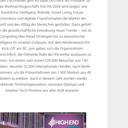
 den Fachhandel geht es dabei um mehr als Produkte für
as Weihnachtsgeschäft: Die IFA 2026 wird ­zeigen, wie
Künstliche Intelligenz, Robotik, Smart Living, Future
Commerce und digitale Trans­formation die Märkte der
unft und den Alltag der Menschen gestalten. Dazu gehört
 die gesellschaftliche Einordnung neuer Trends – von AI
Computing über Retail Strategien bis zu sensorischer
telligenz im smarten Zuhause. Auf dem Medien­event IFA
Kick-Off am 30. Juni gaben sich die Organisatoren
rsichtlich, die führende Rolle der IFA weiter ausbauen zu
nnen. Vor einem Jahr ­waren 220.000 Besucher aus 140 ­
dern, ­darunter 22.000 internationale Händler, nach Berlin
ommen, um die Präsen­tationen von 1.900 Marken aus 49
ändern zu erleben. Auch in diesem Jahr werden wieder
führende Technologiemarken, visionäre Startups und ­
kreative Tech-Pioniere aus aller Welt erwartet.