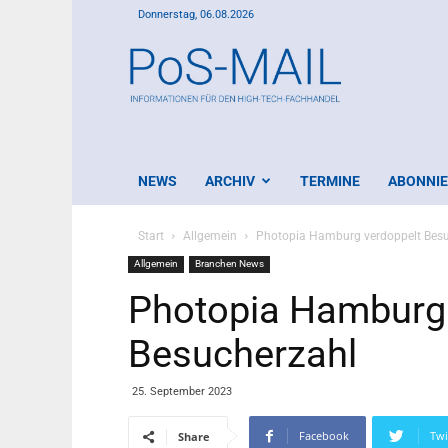
Donnerstag, 06.08.2026
PoS-
Mail
NEWS
ARCHIV
TERMINE
ABONNI
Start
Allgemein
Photopia Hamburg verdoppelt Besu
Allgemein
Branchen News
Photopia Hamburg 
Besucherzahl
25. September 2023
Facebook
Twi
Share