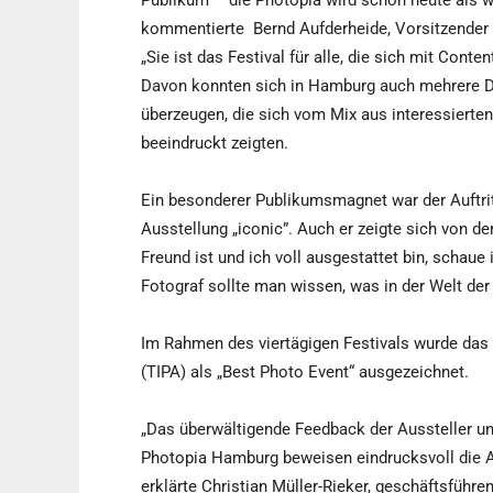
Publikum – die Photopia wird schon heute als 
kommentierte
Bernd Aufderheide, Vorsitzende
„Sie ist das Festival für alle, die sich mit Conte
Davon konnten sich in Hamburg auch mehrere D
überzeugen, die sich vom Mix aus interessiert
beeindruckt zeigten.
Ein besonderer Publikumsmagnet war der Auftrit
Ausstellung „iconic”. Auch er zeigte sich von 
Freund ist und ich voll ausgestattet bin, schaue 
Fotograf sollte man wissen, was in der Welt der
Im Rahmen des viertägigen Festivals wurde das
(TIPA) als „Best Photo Event“ ausgezeichnet.
„Das überwältigende Feedback der Aussteller un
Photopia Hamburg beweisen eindrucksvoll die Anz
erklärte Christian Müller-Rieker, geschäftsführ