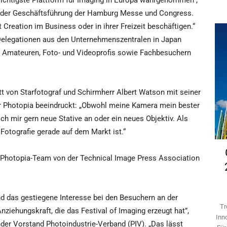
wichtigste Plattform für Imaging in Europa wahrgenommen”,
r der Geschäftsführung der Hamburg Messe und Congress.
nt Creation im Business oder in ihrer Freizeit beschäftigen.“
elegationen aus den Unternehmenszentralen in Japan
en Amateuren, Foto- und Videoprofis sowie Fachbesuchern
t von Starfotograf und Schirmherr Albert Watson mit seiner
der Photopia beeindruckt: „Obwohl meine Kamera mein bester
ich mir gern neue Stative an oder ein neues Objektiv. Als
 Fotografie gerade auf dem Markt ist.“
 Photopia-Team von der Technical Image Press Association
d das gestiegene Interesse bei den Besuchern an der
Tr
iehungskraft, die das Festival of Imaging erzeugt hat”,
Inn
ender Vorstand Photoindustrie-Verband (PIV). „Das lässt