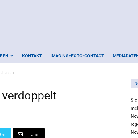
EREN
KONTAKT
IMAGING+FOTO-CONTACT
MEDIADATE
cherzahl
N
verdoppelt
Sie
mel
New
reg
New
tter
Email