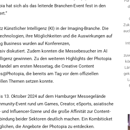
Für
ia hat sich als das leitende Branchen-Event fest in den
d
rt.“
Zuk
 Künstlicher Intelligenz (KI) in der Imaging-Branche. Die
auch
echnologien, ihre Möglichkeiten und die Auswirkungen auf
ng Business wurden auf Konferenzen,
In
siv diskutiert. Zudem konnten die Messebesucher im AI
zuve
elligenz gewinnen. Zu den weiteren Highlights der Photopia
kö
Handel am ersten Messetag, die Creative Content
Län
@Photopia, die bereits am Tag vor dem offiziellen
gek
L
ellen Themen setzen konnte.
bis 13. Oktober 2024 auf dem Hamburger Messegelände
ommunity-Event rund um Games, Creator, eSports, asiatische
 und Influencer-Szene und die große Affinität zur Content-
bindung beider Sektoren deutlich machen. Ein Kombiticket
lichen, die Angebote der Photopia zu entdecken.