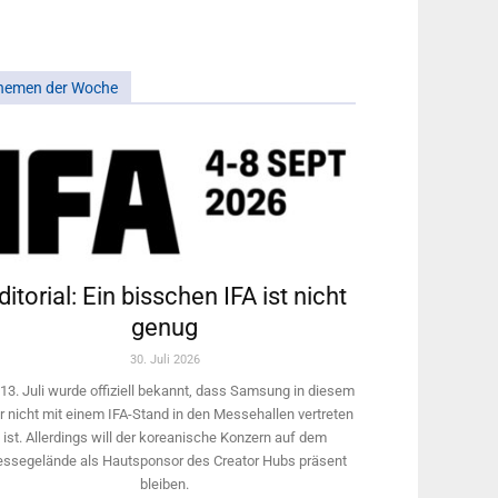
hemen der Woche
ditorial: Ein bisschen IFA ist nicht
genug
30. Juli 2026
13. Juli wurde offiziell bekannt, dass Samsung in diesem
r nicht mit einem IFA-Stand in den Messehallen vertreten
ist. Allerdings will ­der koreanische Konzern auf dem
ssegelände als Hautsponsor des Creator Hubs präsent
bleiben.