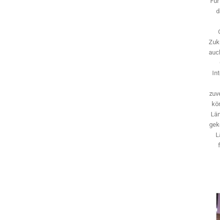
Für
d
Zuk
auch
In
zuve
kö
Län
gek
L