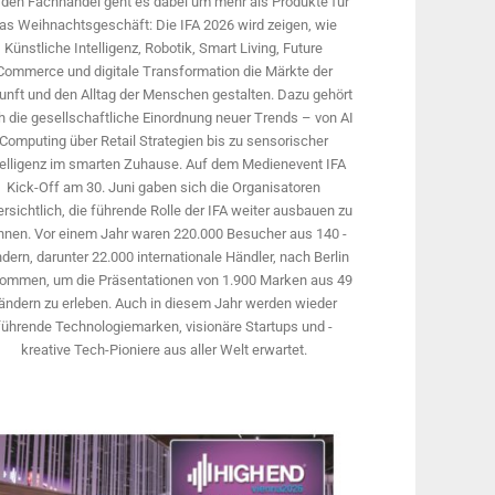
 den Fachhandel geht es dabei um mehr als Produkte für
as Weihnachtsgeschäft: Die IFA 2026 wird ­zeigen, wie
Künstliche Intelligenz, Robotik, Smart Living, Future
Commerce und digitale Trans­formation die Märkte der
unft und den Alltag der Menschen gestalten. Dazu gehört
 die gesellschaftliche Einordnung neuer Trends – von AI
Computing über Retail Strategien bis zu sensorischer
telligenz im smarten Zuhause. Auf dem Medien­event IFA
Kick-Off am 30. Juni gaben sich die Organisatoren
rsichtlich, die führende Rolle der IFA weiter ausbauen zu
nnen. Vor einem Jahr ­waren 220.000 Besucher aus 140 ­
dern, ­darunter 22.000 internationale Händler, nach Berlin
ommen, um die Präsen­tationen von 1.900 Marken aus 49
ändern zu erleben. Auch in diesem Jahr werden wieder
führende Technologiemarken, visionäre Startups und ­
kreative Tech-Pioniere aus aller Welt erwartet.