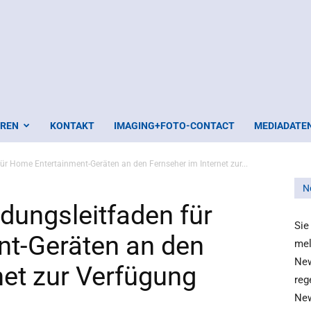
EREN
KONTAKT
IMAGING+FOTO-CONTACT
MEDIADATE
 für Home Entertainment-Geräten an den Fernseher im Internet zur...
N
indungsleitfaden für
Sie
t-Geräten an den
mel
New
net zur Verfügung
reg
New