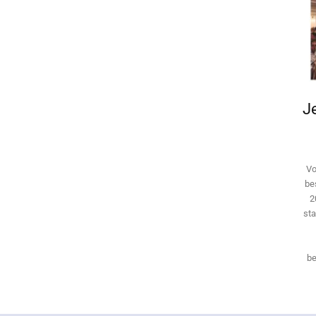
Je
Vo
be
2
sta
be