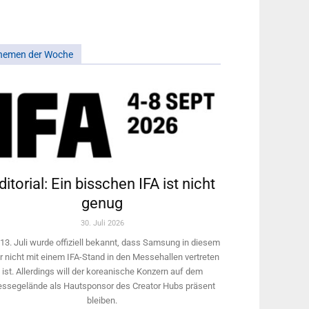
hemen der Woche
ditorial: Ein bisschen IFA ist nicht
genug
30. Juli 2026
13. Juli wurde offiziell bekannt, dass Samsung in diesem
r nicht mit einem IFA-Stand in den Messehallen vertreten
ist. Allerdings will ­der koreanische Konzern auf dem
ssegelände als Hautsponsor des Creator Hubs präsent
bleiben.