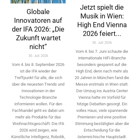
Jetzt spielt die
Globale
Musik in Wien:
Innovatoren auf
High End Vienna
der IFA 2026: „Die
2026 feiert...
Zukunft wartet
30. Juli 2026
nicht“
Vom 4. bis 7. Juni schaute die
30. Juli 2026
internationale HiFi-Branche
besonders gespannt auf die
Vom 4. bis 8. September 2026
High End, denn nach mehr als
ist die IFA wieder der
20 Jahren in München fand die
Treffpunkt für alle, die sich
Messe erstmals in Wien statt.
über die neuesten Trends und
Der Umzug ins Austria Center
Innovationen in der
Vienna hatte im Vorfeld für
Technologie-­Branche
hitzige Debatten gesorgt. Ein
informieren wollen. Für den
volles Haus, viele spannende
Fachhandel geht es dabei um
Premieren und eine positive
mehr als Produkte für das
Stimmung bestätigten aber die
Weihnachtsgeschäft: Die IFA
Entscheidung für die
2026 wird ­zeigen, wie
österreichische Hauptstadt.
Künstliche Intelligenz, Robotik,