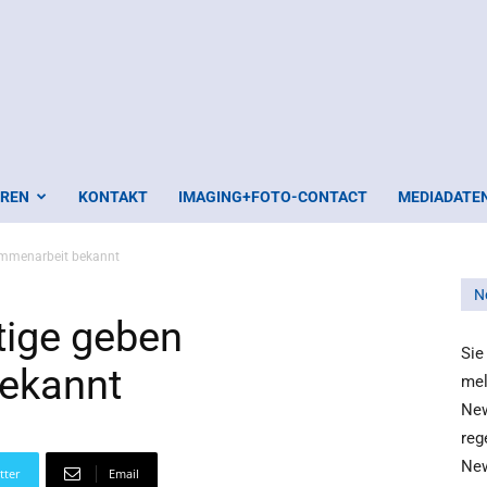
EREN
KONTAKT
IMAGING+FOTO-CONTACT
MEDIADATE
ammenarbeit bekannt
N
tige geben
Sie
ekannt
mel
New
reg
New
tter
Email