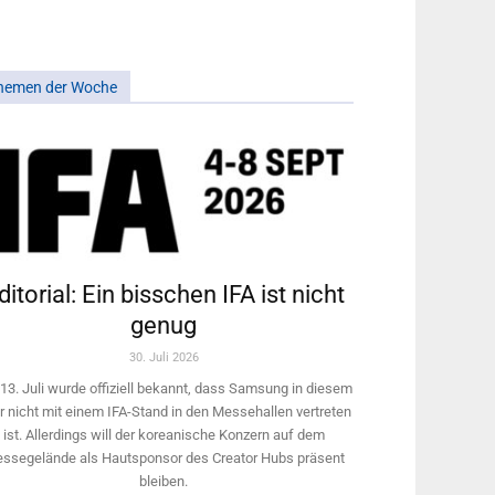
hemen der Woche
ditorial: Ein bisschen IFA ist nicht
genug
30. Juli 2026
13. Juli wurde offiziell bekannt, dass Samsung in diesem
r nicht mit einem IFA-Stand in den Messehallen vertreten
ist. Allerdings will ­der koreanische Konzern auf dem
ssegelände als Hautsponsor des Creator Hubs präsent
bleiben.