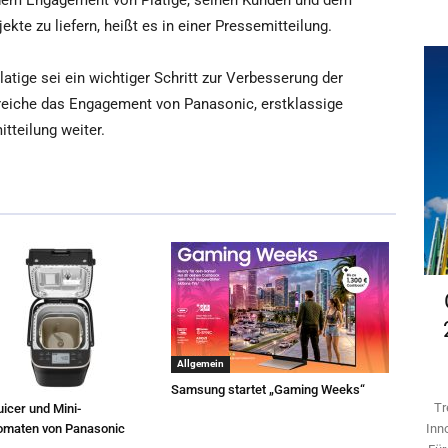
t dem Engagement von Platige, seinen Kunden und dem
kte zu liefern, heißt es in einer Pressemitteilung.
ige sei ein wichtiger Schritt zur Verbesserung der
streiche das Engagement von Panasonic, erstklassige
itteilung weiter.
Allgemein
Samsung startet „Gaming Weeks“
Tr
icer und Mini-
omaten von Panasonic
Inn