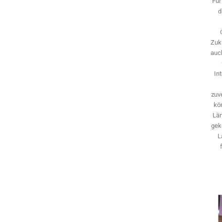
Für
d
Zuk
auch
In
zuve
kö
Län
gek
L