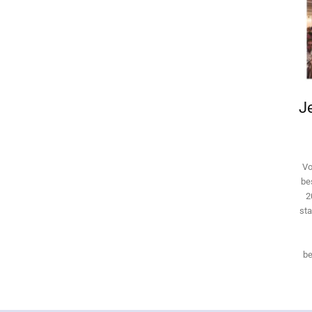
Je
Vo
be
2
sta
be