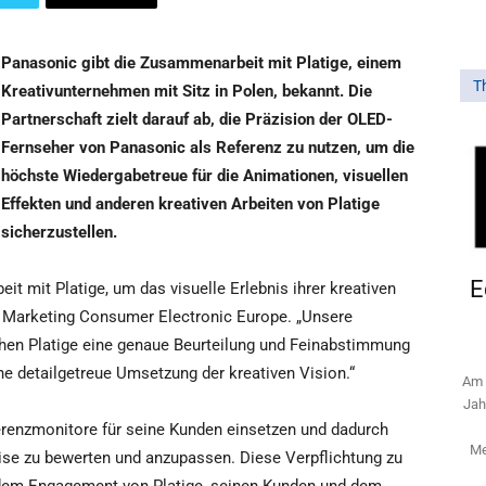
Panasonic gibt die Zusammenarbeit mit Platige, einem
T
Kreativunternehmen mit Sitz in Polen, bekannt. Die
Partnerschaft zielt darauf ab, die Präzision der OLED-
Fernseher von Panasonic als Referenz zu nutzen, um die
höchste Wiedergabetreue für die Animationen, visuellen
Effekten und anderen kreativen Arbeiten von Platige
sicherzustellen.
E
t mit Platige, um das visuelle Erlebnis ihrer kreativen
or Marketing Consumer Electronic Europe. „Unsere
en Platige eine genaue Beurteilung und Feinabstimmung
ne detailgetreue Umsetzung der kreativen Vision.“
Am 
Jah
erenzmonitore für seine Kunden einsetzen und dadurch
Me
zise zu bewerten und anzupassen. Diese Verpflichtung zu