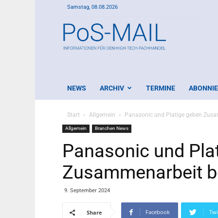
Samstag, 08.08.2026
PoS-
Mail
NEWS
ARCHIV
TERMINE
ABONNI
Start
Allgemein
Panasonic und Platige geben Zus
Allgemein
Branchen News
Panasonic und Pla
Zusammenarbeit b
9. September 2024
Facebook
Twi
Share