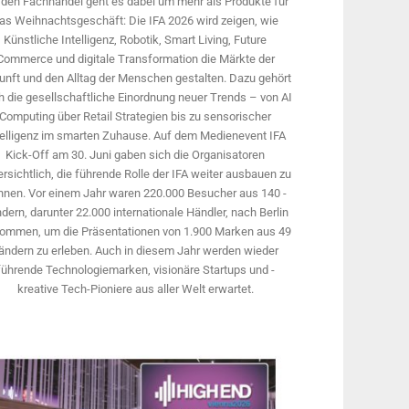
 den Fachhandel geht es dabei um mehr als Produkte für
as Weihnachtsgeschäft: Die IFA 2026 wird ­zeigen, wie
Künstliche Intelligenz, Robotik, Smart Living, Future
Commerce und digitale Trans­formation die Märkte der
unft und den Alltag der Menschen gestalten. Dazu gehört
 die gesellschaftliche Einordnung neuer Trends – von AI
Computing über Retail Strategien bis zu sensorischer
telligenz im smarten Zuhause. Auf dem Medien­event IFA
Kick-Off am 30. Juni gaben sich die Organisatoren
rsichtlich, die führende Rolle der IFA weiter ausbauen zu
nnen. Vor einem Jahr ­waren 220.000 Besucher aus 140 ­
dern, ­darunter 22.000 internationale Händler, nach Berlin
ommen, um die Präsen­tationen von 1.900 Marken aus 49
ändern zu erleben. Auch in diesem Jahr werden wieder
führende Technologiemarken, visionäre Startups und ­
kreative Tech-Pioniere aus aller Welt erwartet.