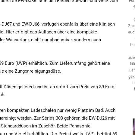
 Düse. Die EW-DJ86 ist in den Farben Schwarz und Weiß zum
Für
d
DJ67 und EW-DJ66, verfügen ebenfalls über eine klinisch
Zuk
gie. Hier erfolgt das Aufladen über eine kompakte
auch
t der Wassertank nicht nur abnehmbar, sondern auch
In
zuve
 99 Euro (UVP)
erhältlich. Zum Lieferumfang gehört eine
kö
Län
wie eine Zungenreinigungsdüse.
gek
L
l-Düsen geliefert und ist ab sofort zum Preis von 89 Euro
ch.
hren kompakten Ladeschalen nur wenig Platz im Bad. Auch
gereinigt werden. Zur Series 300 gehören die EW-DJ26 mit
r Standarddüsen im Zubehör. Beide Panasonic
u und Violett erhältlich. Der Preis (jweils UVP)
beträgt 69