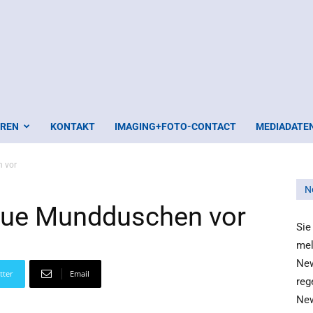
EREN
KONTAKT
IMAGING+FOTO-CONTACT
MEDIADATE
n vor
N
neue Mundduschen vor
Sie
mel
New
tter
Email
reg
New