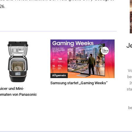
26.
Je
Vo
Allgemein
be
2
Samsung startet „Gaming Weeks“
icer und Mini-
sta
omaten von Panasonic
be