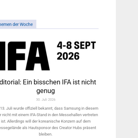
hemen der Woche
ditorial: Ein bisschen IFA ist nicht
genug
30. Juli 2026
13. Juli wurde offiziell bekannt, dass Samsung in diesem
r nicht mit einem IFA-Stand in den Messehallen vertreten
ist. Allerdings will ­der koreanische Konzern auf dem
ssegelände als Hautsponsor des Creator Hubs präsent
bleiben.