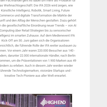
 den Fachhandel geht es dabei um mehr als Produkte für
as Weihnachtsgeschäft: Die IFA 2026 wird ­zeigen, wie
Künstliche Intelligenz, Robotik, Smart Living, Future
Commerce und digitale Trans­formation die Märkte der
unft und den Alltag der Menschen gestalten. Dazu gehört
 die gesellschaftliche Einordnung neuer Trends – von AI
Computing über Retail Strategien bis zu sensorischer
telligenz im smarten Zuhause. Auf dem Medien­event IFA
Kick-Off am 30. Juni gaben sich die Organisatoren
rsichtlich, die führende Rolle der IFA weiter ausbauen zu
nnen. Vor einem Jahr ­waren 220.000 Besucher aus 140 ­
dern, ­darunter 22.000 internationale Händler, nach Berlin
ommen, um die Präsen­tationen von 1.900 Marken aus 49
ändern zu erleben. Auch in diesem Jahr werden wieder
führende Technologiemarken, visionäre Startups und ­
kreative Tech-Pioniere aus aller Welt erwartet.