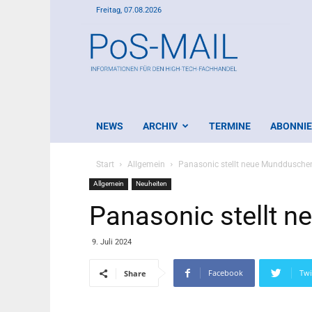
Freitag, 07.08.2026
PoS-
Mail
NEWS
ARCHIV
TERMINE
ABONNI
Start
Allgemein
Panasonic stellt neue Munddusche
Allgemein
Neuheiten
Panasonic stellt 
9. Juli 2024
Facebook
Twi
Share