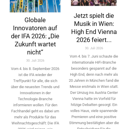
Jetzt spielt die
Globale
Musik in Wien:
Innovatoren auf
High End Vienna
der IFA 2026: „Die
2026 feiert...
Zukunft wartet
30. Juli 2026
nicht“
Vom 4. bis 7. Juni schaute die
30. Juli 2026
internationale HiFi-Branche
besonders gespannt auf die
Vom 4. bis 8. September 2026
High End, denn nach mehr als
ist die IFA wieder der
20 Jahren in München fand die
Treffpunkt für alle, die sich
Messe erstmals in Wien statt.
über die neuesten Trends und
Der Umzug ins Austria Center
Innovationen in der
Vienna hatte im Vorfeld für
Technologie-­Branche
hitzige Debatten gesorgt. Ein
informieren wollen. Für den
volles Haus, viele spannende
Fachhandel geht es dabei um
Premieren und eine positive
mehr als Produkte für das
Stimmung bestätigten aber die
Weihnachtsgeschäft: Die IFA
Entscheidung für die