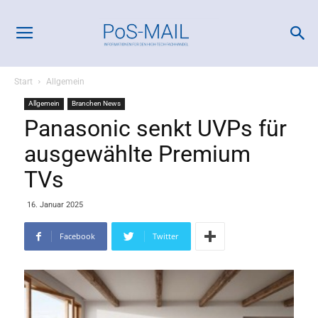
Start
Allgemein
Allgemein
Branchen News
Panasonic senkt UVPs für
ausgewählte Premium
TVs
16. Januar 2025
Facebook
Twitter