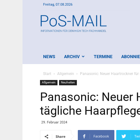
Freitag, 07.08.2026
PoS-
Mail
NEWS
ARCHIV
TERMINE
ABONNI
Start
Allgemein
Panasonic: Neuer Haartrockner für 
Allgemein
Neuheiten
Panasonic: Neuer H
tägliche Haarpfleg
29. Februar 2024
Facebook
Twi
Share