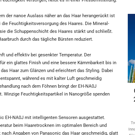
Feuchtigkeit versorgen, heißt es in einer Pressemitteilung.
m der nanoe Auslass näher an das Haar herangerückt ist
i die Feuchtigkeitsversorgung des Haares. Die Mineral-
sie die Schuppenschicht des Haares stärkt und schließt.
arbruch durch das tägliche Bürsten reduziert.
t und effektiv bei gesenkter Temperatur. Der
ür ein glattes Finish und eine bessere Kämmbarkeit bis in
 das Haar zum Glänzen und erleichtert das Styling. Dabei
 entspannt, während es mit kalter Luft geschmeidig
nbehandlung nach dem Föhnen bringt der EH-NA0J
. Winzige Feuchtigkeitspartikel in Nanogröße spenden
ic EH-NA0J mit intelligenten Sensoren ausgestattet.
Tr
peratur beim Haaretrocknen im optimalen Bereich und
Inn
ht nach Angaben von Panasonic das Haar geschmeidig, glatt