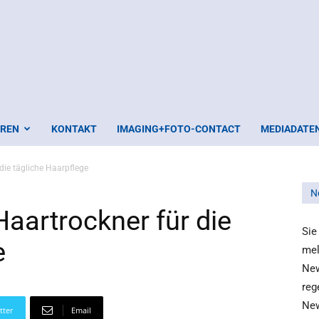
EREN
KONTAKT
IMAGING+FOTO-CONTACT
MEDIADATE
die tägliche Haarpflege
N
aartrockner für die
Sie
e
mel
New
reg
New
tter
Email