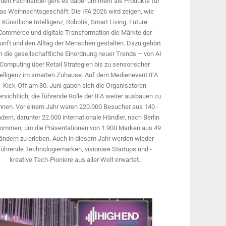
 den Fachhandel geht es dabei um mehr als Produkte für
as Weihnachtsgeschäft: Die IFA 2026 wird ­zeigen, wie
Künstliche Intelligenz, Robotik, Smart Living, Future
Commerce und digitale Trans­formation die Märkte der
unft und den Alltag der Menschen gestalten. Dazu gehört
 die gesellschaftliche Einordnung neuer Trends – von AI
Computing über Retail Strategien bis zu sensorischer
telligenz im smarten Zuhause. Auf dem Medien­event IFA
Kick-Off am 30. Juni gaben sich die Organisatoren
rsichtlich, die führende Rolle der IFA weiter ausbauen zu
nnen. Vor einem Jahr ­waren 220.000 Besucher aus 140 ­
dern, ­darunter 22.000 internationale Händler, nach Berlin
ommen, um die Präsen­tationen von 1.900 Marken aus 49
ändern zu erleben. Auch in diesem Jahr werden wieder
führende Technologiemarken, visionäre Startups und ­
kreative Tech-Pioniere aus aller Welt erwartet.