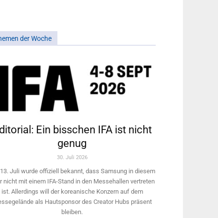
hemen der Woche
ditorial: Ein bisschen IFA ist nicht
genug
30. Juli 2026
13. Juli wurde offiziell bekannt, dass Samsung in diesem
r nicht mit einem IFA-Stand in den Messehallen vertreten
ist. Allerdings will ­der koreanische Konzern auf dem
ssegelände als Hautsponsor des Creator Hubs präsent
bleiben.