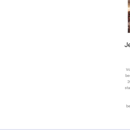
Je
Vo
be
2
sta
be