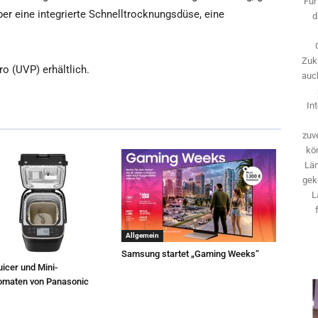
Für
r eine integrierte Schnelltrocknungsdüse, eine
d
Zuk
o (UVP) erhältlich.
auch
In
zuve
kö
Län
gek
L
Allgemein
Samsung startet „Gaming Weeks“
icer und Mini-
omaten von Panasonic