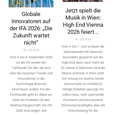
Jetzt spielt die
Globale
Musik in Wien:
Innovatoren auf
High End Vienna
der IFA 2026: „Die
2026 feiert...
Zukunft wartet
30. Juli 2026
nicht“
Vom 4. bis 7. Juni schaute die
30. Juli 2026
internationale HiFi-Branche
besonders gespannt auf die
Vom 4. bis 8. September 2026
High End, denn nach mehr als
ist die IFA wieder der
20 Jahren in München fand die
Treffpunkt für alle, die sich
Messe erstmals in Wien statt.
über die neuesten Trends und
Der Umzug ins Austria Center
Innovationen in der
Vienna hatte im Vorfeld für
Technologie-­Branche
hitzige Debatten gesorgt. Ein
informieren wollen. Für den
volles Haus, viele spannende
Fachhandel geht es dabei um
Premieren und eine positive
mehr als Produkte für das
Stimmung bestätigten aber die
Weihnachtsgeschäft: Die IFA
Entscheidung für die
2026 wird ­zeigen, wie