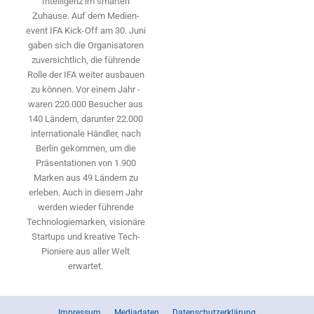
Intelligenz im smarten
Zuhause. Auf dem Medien­
event IFA Kick-Off am 30. Juni
gaben sich die Organisatoren
zuversichtlich, die führende
Rolle der IFA weiter ausbauen
zu können. Vor einem Jahr ­
waren 220.000 Besucher aus
140 ­Ländern, ­darunter 22.000
internationale Händler, nach
Berlin gekommen, um die
Präsen­tationen von 1.900
Marken aus 49 Ländern zu
erleben. Auch in diesem Jahr
werden wieder führende
Technologiemarken, visionäre
Startups und ­kreative Tech-
Pioniere aus aller Welt
erwartet.
Impressum
Mediadaten
Datenschutzerklärung