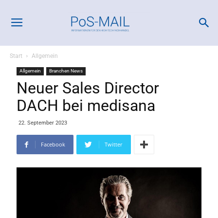
Start
Allgemein
Allgemein
Branchen News
Neuer Sales Director
DACH bei medisana
22. September 2023
Facebook
Twitter