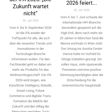
2026 feiert...
Zukunft wartet
30. Juli 2026
nicht“
Vom 4. bis 7. Juni schaute die
30. Juli 2026
internationale HiFi-Branche
besonders gespannt auf die
Vom 4. bis 8. September 2026
High End, denn nach mehr als
ist die IFA wieder der
20 Jahren in München fand die
Treffpunkt für alle, die sich
Messe erstmals in Wien statt.
über die neuesten Trends und
Der Umzug ins Austria Center
Innovationen in der
Vienna hatte im Vorfeld für
Technologie-­Branche
hitzige Debatten gesorgt. Ein
informieren wollen. Für den
volles Haus, viele spannende
Fachhandel geht es dabei um
Premieren und eine positive
mehr als Produkte für das
Stimmung bestätigten aber die
Weihnachtsgeschäft: Die IFA
Entscheidung für die
2026 wird ­zeigen, wie
österreichische Hauptstadt.
Künstliche Intelligenz, Robotik,
Smart Living, Future
Commerce und digitale Trans­
formation die Märkte der
Zukunft und den Alltag der
Menschen gestalten. Dazu