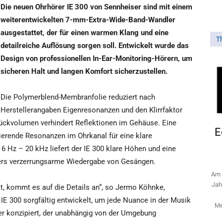
Die neuen Ohrhörer IE 300 von Sennheiser sind mit einem
weiterentwickelten 7-mm-Extra-Wide-Band-Wandler
ausgestattet, der für einen warmen Klang und eine
T
detailreiche Auflösung sorgen soll. Entwickelt wurde das
Design von professionellen In-Ear-Monitoring-Hörern, um
sicheren Halt und langen Komfort sicherzustellen.
Die Polymerblend-Membranfolie reduziert nach
Herstellerangaben Eigenresonanzen und den Klirrfaktor
Rückvolumen verhindert Reflektionen im Gehäuse. Eine
E
rende Resonanzen im Ohrkanal für eine klare
 Hz – 20 kHz liefert der IE 300 klare Höhen und eine
ders verzerrungsarme Wiedergabe von Gesängen.
Am 
Jah
t, kommt es auf die Details an“, so Jermo Köhnke,
IE 300 sorgfältig entwickelt, um jede Nuance in der Musik
Me
ter konzipiert, der unabhängig von der Umgebung