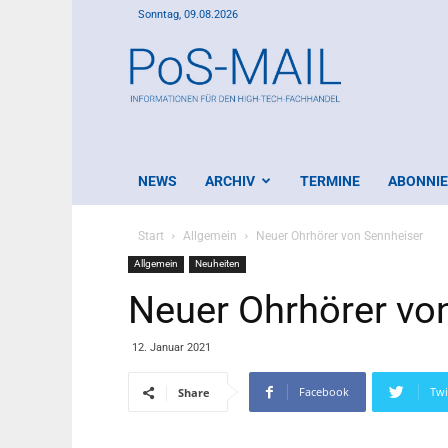
Sonntag, 09.08.2026
PoS-
Mail
NEWS
ARCHIV
TERMINE
ABONNI
Start
Allgemein
Neuer Ohrhörer von Sennheiser
Allgemein
Neuheiten
Neuer Ohrhörer vo
12. Januar 2021
Facebook
Twi
Share