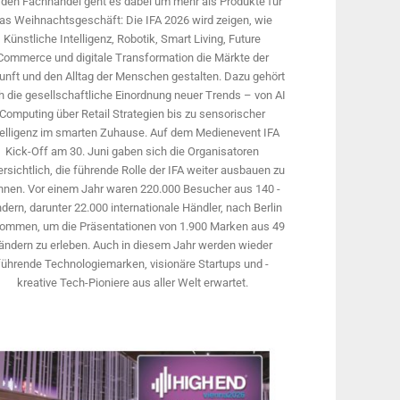
 den Fachhandel geht es dabei um mehr als Produkte für
as Weihnachtsgeschäft: Die IFA 2026 wird ­zeigen, wie
Künstliche Intelligenz, Robotik, Smart Living, Future
Commerce und digitale Trans­formation die Märkte der
unft und den Alltag der Menschen gestalten. Dazu gehört
 die gesellschaftliche Einordnung neuer Trends – von AI
Computing über Retail Strategien bis zu sensorischer
telligenz im smarten Zuhause. Auf dem Medien­event IFA
Kick-Off am 30. Juni gaben sich die Organisatoren
rsichtlich, die führende Rolle der IFA weiter ausbauen zu
nnen. Vor einem Jahr ­waren 220.000 Besucher aus 140 ­
dern, ­darunter 22.000 internationale Händler, nach Berlin
ommen, um die Präsen­tationen von 1.900 Marken aus 49
ändern zu erleben. Auch in diesem Jahr werden wieder
führende Technologiemarken, visionäre Startups und ­
kreative Tech-Pioniere aus aller Welt erwartet.