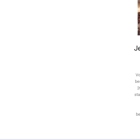
Je
Vo
be
2
sta
be