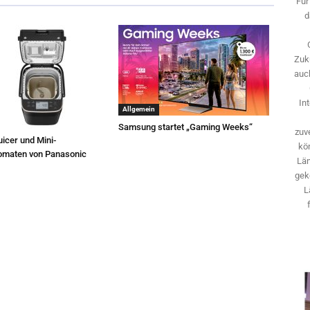
Für
d
Zuk
auch
In
Allgemein
Samsung startet „Gaming Weeks“
zuve
icer und Mini-
kö
omaten von Panasonic
Län
gek
L