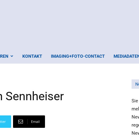
EREN
KONTAKT
IMAGING+FOTO-CONTACT
MEDIADATE
N
n Sennheiser
Sie
mel
New
tter
Email
reg
New