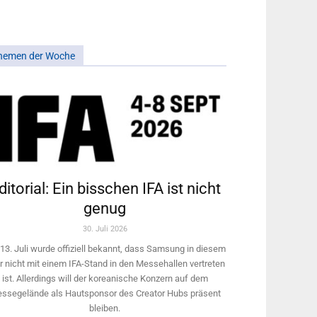
hemen der Woche
ditorial: Ein bisschen IFA ist nicht
genug
30. Juli 2026
13. Juli wurde offiziell bekannt, dass Samsung in diesem
r nicht mit einem IFA-Stand in den Messehallen vertreten
ist. Allerdings will ­der koreanische Konzern auf dem
ssegelände als Hautsponsor des Creator Hubs präsent
bleiben.