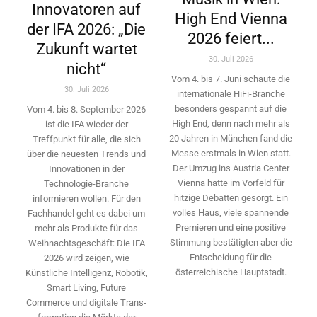
Innovatoren auf
High End Vienna
der IFA 2026: „Die
2026 feiert...
Zukunft wartet
30. Juli 2026
nicht“
Vom 4. bis 7. Juni schaute die
30. Juli 2026
internationale HiFi-Branche
besonders gespannt auf die
Vom 4. bis 8. September 2026
High End, denn nach mehr als
ist die IFA wieder der
20 Jahren in München fand die
Treffpunkt für alle, die sich
Messe erstmals in Wien statt.
über die neuesten Trends und
Der Umzug ins Austria Center
Innovationen in der
Vienna hatte im Vorfeld für
Technologie-­Branche
hitzige Debatten gesorgt. Ein
informieren wollen. Für den
volles Haus, viele spannende
Fachhandel geht es dabei um
Premieren und eine positive
mehr als Produkte für das
Stimmung bestätigten aber die
Weihnachtsgeschäft: Die IFA
Entscheidung für die
2026 wird ­zeigen, wie
österreichische Hauptstadt.
Künstliche Intelligenz, Robotik,
Smart Living, Future
Commerce und digitale Trans­