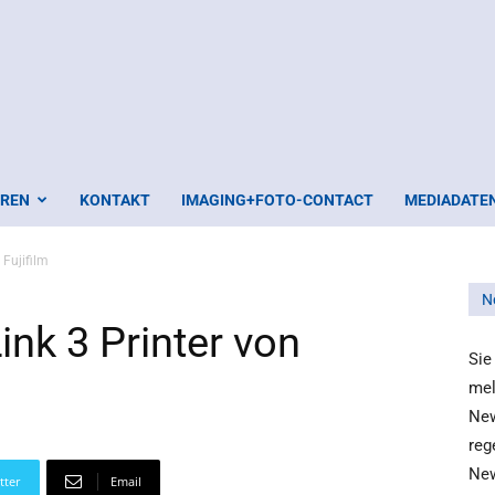
EREN
KONTAKT
IMAGING+FOTO-CONTACT
MEDIADATE
 Fujifilm
N
ink 3 Printer von
Sie
mel
New
reg
New
tter
Email