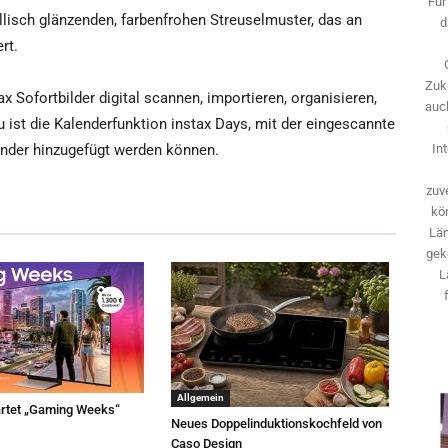
Für
llisch glänzenden, farbenfrohen Streuselmuster, das an
d
rt.
Zuk
x Sofortbilder digital scannen, importieren, organisieren,
auch
u ist die Kalenderfunktion instax Days, mit der eingescannte
ender hinzugefügt werden können.
In
zuve
kö
Län
gek
L
Allgemein
rtet „Gaming Weeks“
Neues Doppelinduktionskochfeld von
Caso Design