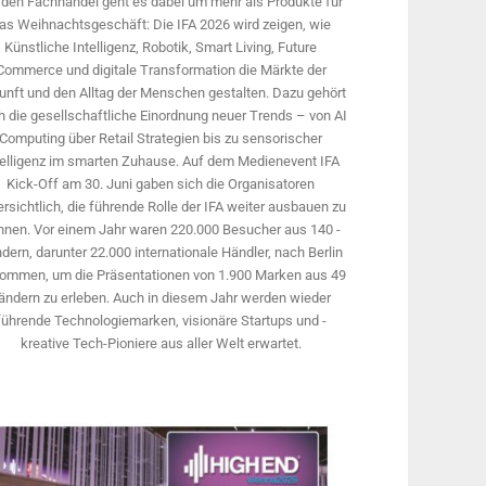
 den Fachhandel geht es dabei um mehr als Produkte für
as Weihnachtsgeschäft: Die IFA 2026 wird ­zeigen, wie
Künstliche Intelligenz, Robotik, Smart Living, Future
Commerce und digitale Trans­formation die Märkte der
unft und den Alltag der Menschen gestalten. Dazu gehört
 die gesellschaftliche Einordnung neuer Trends – von AI
Computing über Retail Strategien bis zu sensorischer
telligenz im smarten Zuhause. Auf dem Medien­event IFA
Kick-Off am 30. Juni gaben sich die Organisatoren
rsichtlich, die führende Rolle der IFA weiter ausbauen zu
nnen. Vor einem Jahr ­waren 220.000 Besucher aus 140 ­
dern, ­darunter 22.000 internationale Händler, nach Berlin
ommen, um die Präsen­tationen von 1.900 Marken aus 49
ändern zu erleben. Auch in diesem Jahr werden wieder
führende Technologiemarken, visionäre Startups und ­
kreative Tech-Pioniere aus aller Welt erwartet.