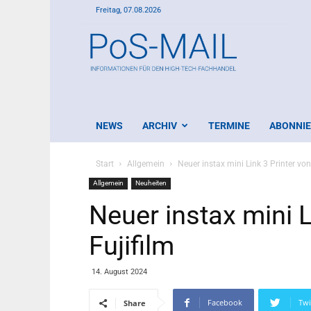
Freitag, 07.08.2026
PoS-
Mail
NEWS
ARCHIV
TERMINE
ABONNI
Start
Allgemein
Neuer instax mini Link 3 Printer von
Allgemein
Neuheiten
Neuer instax mini L
Fujifilm
14. August 2024
Facebook
Twi
Share