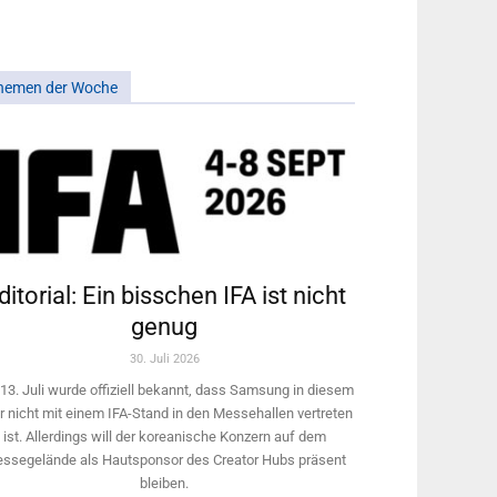
hemen der Woche
ditorial: Ein bisschen IFA ist nicht
genug
30. Juli 2026
13. Juli wurde offiziell bekannt, dass Samsung in diesem
r nicht mit einem IFA-Stand in den Messehallen vertreten
ist. Allerdings will ­der koreanische Konzern auf dem
ssegelände als Hautsponsor des Creator Hubs präsent
bleiben.