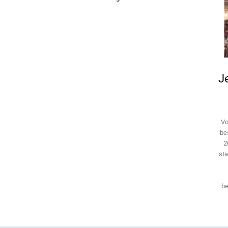
Je
Vo
be
2
sta
be