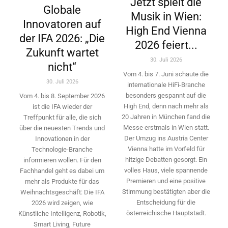
Jetzt spielt die
Globale
Musik in Wien:
Innovatoren auf
High End Vienna
der IFA 2026: „Die
2026 feiert...
Zukunft wartet
30. Juli 2026
nicht“
Vom 4. bis 7. Juni schaute die
30. Juli 2026
internationale HiFi-Branche
besonders gespannt auf die
Vom 4. bis 8. September 2026
High End, denn nach mehr als
ist die IFA wieder der
20 Jahren in München fand die
Treffpunkt für alle, die sich
Messe erstmals in Wien statt.
über die neuesten Trends und
Der Umzug ins Austria Center
Innovationen in der
Vienna hatte im Vorfeld für
Technologie-­Branche
hitzige Debatten gesorgt. Ein
informieren wollen. Für den
volles Haus, viele spannende
Fachhandel geht es dabei um
Premieren und eine positive
mehr als Produkte für das
Stimmung bestätigten aber die
Weihnachtsgeschäft: Die IFA
Entscheidung für die
2026 wird ­zeigen, wie
österreichische Hauptstadt.
Künstliche Intelligenz, Robotik,
Smart Living, Future