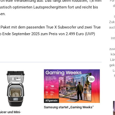
ch edle Verarbeitung aus: Das fängt beim robusten, 1,6 mm
Für
d
stisch optimierten Lautsprechergittern fort und reicht bis
ßen.
Zuk
m Paket mit dem passenden True X Subwoofer und zwei True
auch
 ab Ende September 2025 zum Preis von 2.499 Euro (UVP)
In
zuve
kö
Län
gek
L
Allgemein
Samsung startet „Gaming Weeks“
icer und Mini-