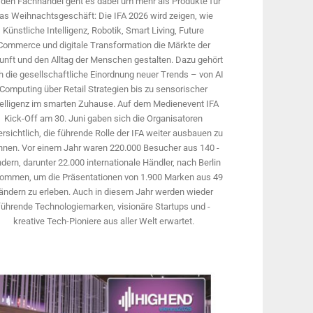
 den Fachhandel geht es dabei um mehr als Produkte für
as Weihnachtsgeschäft: Die IFA 2026 wird ­zeigen, wie
Künstliche Intelligenz, Robotik, Smart Living, Future
Commerce und digitale Trans­formation die Märkte der
unft und den Alltag der Menschen gestalten. Dazu gehört
 die gesellschaftliche Einordnung neuer Trends – von AI
Computing über Retail Strategien bis zu sensorischer
telligenz im smarten Zuhause. Auf dem Medien­event IFA
Kick-Off am 30. Juni gaben sich die Organisatoren
rsichtlich, die führende Rolle der IFA weiter ausbauen zu
nnen. Vor einem Jahr ­waren 220.000 Besucher aus 140 ­
dern, ­darunter 22.000 internationale Händler, nach Berlin
ommen, um die Präsen­tationen von 1.900 Marken aus 49
ändern zu erleben. Auch in diesem Jahr werden wieder
führende Technologiemarken, visionäre Startups und ­
kreative Tech-Pioniere aus aller Welt erwartet.