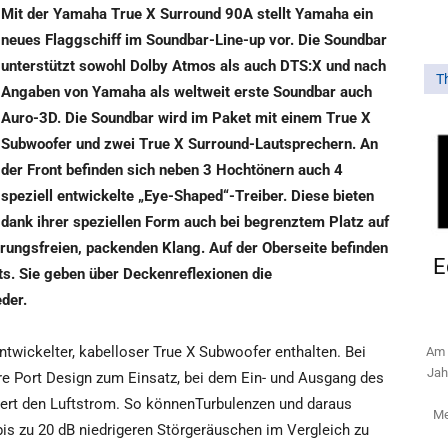
Mit der Yamaha True X Surround 90A stellt Yamaha ein
neues Flaggschiff im Soundbar-Line-up vor. Die Soundbar
unterstützt sowohl Dolby Atmos als auch DTS:X und nach
T
Angaben von Yamaha als weltweit erste Soundbar auch
Auro-3D. Die Soundbar wird im Paket mit einem True X
Subwoofer und zwei True X Surround-Lautsprechern. An
der Front befinden sich neben 3 Hochtönern auch 4
speziell entwickelte „Eye-Shaped“-Treiber. Diese bieten
dank ihrer speziellen Form auch bei begrenztem Platz auf
ungsfreien, packenden Klang. Auf der Oberseite befinden
E
ts. Sie geben über Deckenreflexionen die
der.
ntwickelter, kabelloser True X Subwoofer enthalten. Bei
Am 
Jah
e Port Design zum Einsatz, bei dem Ein- und Ausgang des
euert den Luftstrom. So könnenTurbulenzen und daraus
Me
 bis zu 20 dB niedrigeren Störgeräuschen im Vergleich zu