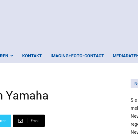
EREN
KONTAKT
IMAGING+FOTO-CONTACT
MEDIADATE
N
n Yamaha
Sie
mel
New
tter
Email
reg
New