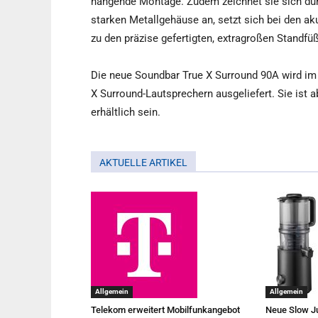
hängende Montage. Zudem zeichnet sie sich dur
starken Metallgehäuse an, setzt sich bei den aku
zu den präzise gefertigten, extragroßen Standfü
Die neue Soundbar True X Surround 90A wird i
X Surround-Lautsprechern ausgeliefert. Sie ist
erhältlich sein.
AKTUELLE ARTIKEL
Allgemein
Allgemein
Telekom erweitert Mobilfunkangebot
Neue Slow Ju