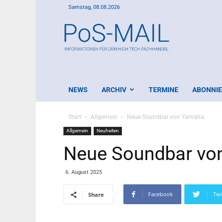
Samstag, 08.08.2026
PoS-
Mail
NEWS
ARCHIV
TERMINE
ABONNI
Start
Allgemein
Neue Soundbar von Yamaha
Allgemein
Neuheiten
Neue Soundbar vo
6. August 2025
Facebook
Twi
Share