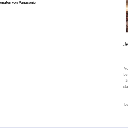
omaten von Panasonic
Je
Vo
be
2
sta
be