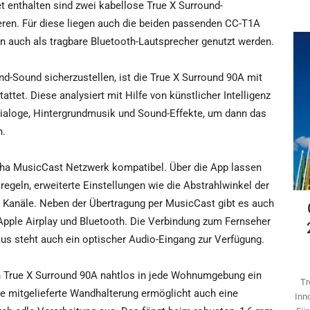
 enthalten sind zwei kabellose True X Surround-
eren. Für diese liegen auch die beiden passenden CC-T1A
n auch als tragbare Bluetooth-Lautsprecher genutzt werden.
d-Sound sicherzustellen, ist die True X Surround 90A mit
et. Diese analysiert mit Hilfe von künstlicher Intelligenz
 Dialoge, Hintergrundmusik und Sound-Effekte, um dann das
n.
aha MusicCast Netzwerk kompatibel. Über die App lassen
 regeln, erweiterte Einstellungen wie die Abstrahlwinkel der
 Kanäle. Neben der Übertragung per MusicCast gibt es auch
Apple Airplay und Bluetooth. Die Verbindung zum Fernseher
us steht auch ein optischer Audio-Eingang zur Verfügung.
h True X Surround 90A nahtlos in jede Wohnumgebung ein
Tr
ie mitgelieferte Wandhalterung ermöglicht auch eine
Inn