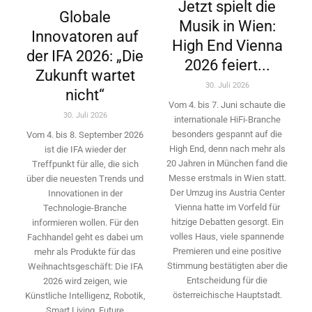
Jetzt spielt die
Globale
Musik in Wien:
Innovatoren auf
High End Vienna
der IFA 2026: „Die
2026 feiert...
Zukunft wartet
30. Juli 2026
nicht“
Vom 4. bis 7. Juni schaute die
30. Juli 2026
internationale HiFi-Branche
besonders gespannt auf die
Vom 4. bis 8. September 2026
High End, denn nach mehr als
ist die IFA wieder der
20 Jahren in München fand die
Treffpunkt für alle, die sich
Messe erstmals in Wien statt.
über die neuesten Trends und
Der Umzug ins Austria Center
Innovationen in der
Vienna hatte im Vorfeld für
Technologie-­Branche
hitzige Debatten gesorgt. Ein
informieren wollen. Für den
volles Haus, viele spannende
Fachhandel geht es dabei um
Premieren und eine positive
mehr als Produkte für das
Stimmung bestätigten aber die
Weihnachtsgeschäft: Die IFA
Entscheidung für die
2026 wird ­zeigen, wie
österreichische Hauptstadt.
Künstliche Intelligenz, Robotik,
Smart Living, Future