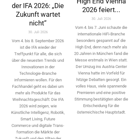
High End Vienna
der IFA 2026: „Die
2026 feiert...
Zukunft wartet
30. Juli 2026
nicht“
Vom 4. bis 7. Juni schaute die
30. Juli 2026
internationale HiFi-Branche
besonders gespannt auf die
Vom 4. bis 8. September 2026
High End, denn nach mehr als
ist die IFA wieder der
20 Jahren in München fand die
Treffpunkt für alle, die sich
Messe erstmals in Wien statt.
über die neuesten Trends und
Der Umzug ins Austria Center
Innovationen in der
Vienna hatte im Vorfeld für
Technologie-­Branche
hitzige Debatten gesorgt. Ein
informieren wollen. Für den
volles Haus, viele spannende
Fachhandel geht es dabei um
Premieren und eine positive
mehr als Produkte für das
Stimmung bestätigten aber die
Weihnachtsgeschäft: Die IFA
Entscheidung für die
2026 wird ­zeigen, wie
österreichische Hauptstadt.
Künstliche Intelligenz, Robotik,
Smart Living, Future
Commerce und digitale Trans­
formation die Märkte der
Zukunft und den Alltag der