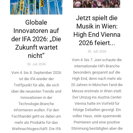
Jetzt spielt die
Globale
Musik in Wien:
Innovatoren auf
High End Vienna
der IFA 2026: „Die
2026 feiert...
Zukunft wartet
30. Juli 2026
nicht“
Vom 4. bis 7. Juni schaute die
30. Juli 2026
internationale HiFi-Branche
besonders gespannt auf die
Vom 4. bis 8. September 2026
High End, denn nach mehr als
ist die IFA wieder der
20 Jahren in München fand die
Treffpunkt für alle, die sich
Messe erstmals in Wien statt.
über die neuesten Trends und
Der Umzug ins Austria Center
Innovationen in der
Vienna hatte im Vorfeld für
Technologie-­Branche
hitzige Debatten gesorgt. Ein
informieren wollen. Für den
volles Haus, viele spannende
Fachhandel geht es dabei um
Premieren und eine positive
mehr als Produkte für das
Stimmung bestätigten aber die
Weihnachtsgeschäft: Die IFA