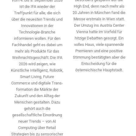
Vom 4. bis 8. September 2026
High End, denn nach mehr als
ist die IFA wieder der
20 Jahren in München fand die
Treffpunkt für alle, die sich
Messe erstmals in Wien statt.
über die neuesten Trends und
Der Umzug ins Austria Center
Innovationen in der
Vienna hatte im Vorfeld für
Technologie-­Branche
hitzige Debatten gesorgt. Ein
informieren wollen. Für den
volles Haus, viele spannende
Fachhandel geht es dabei um
Premieren und eine positive
mehr als Produkte für das
Stimmung bestätigten aber die
Weihnachtsgeschäft: Die IFA
Entscheidung für die
2026 wird ­zeigen, wie
österreichische Hauptstadt.
Künstliche Intelligenz, Robotik,
Smart Living, Future
Commerce und digitale Trans­
formation die Märkte der
Zukunft und den Alltag der
Menschen gestalten. Dazu
gehört auch die
gesellschaftliche Einordnung
neuer Trends – von AI
Computing über Retail
Strategien bis zu sensorischer