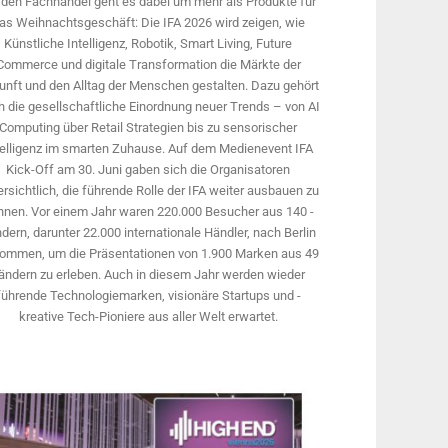
 den Fachhandel geht es dabei um mehr als Produkte für
as Weihnachtsgeschäft: Die IFA 2026 wird ­zeigen, wie
Künstliche Intelligenz, Robotik, Smart Living, Future
Commerce und digitale Trans­formation die Märkte der
unft und den Alltag der Menschen gestalten. Dazu gehört
 die gesellschaftliche Einordnung neuer Trends – von AI
Computing über Retail Strategien bis zu sensorischer
telligenz im smarten Zuhause. Auf dem Medien­event IFA
Kick-Off am 30. Juni gaben sich die Organisatoren
rsichtlich, die führende Rolle der IFA weiter ausbauen zu
nnen. Vor einem Jahr ­waren 220.000 Besucher aus 140 ­
dern, ­darunter 22.000 internationale Händler, nach Berlin
ommen, um die Präsen­tationen von 1.900 Marken aus 49
ändern zu erleben. Auch in diesem Jahr werden wieder
führende Technologiemarken, visionäre Startups und ­
kreative Tech-Pioniere aus aller Welt erwartet.