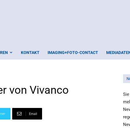
EREN
KONTAKT
IMAGING+FOTO-CONTACT
MEDIADATE
N
r von Vivanco
Sie
mel
New
tter
Email
reg
New