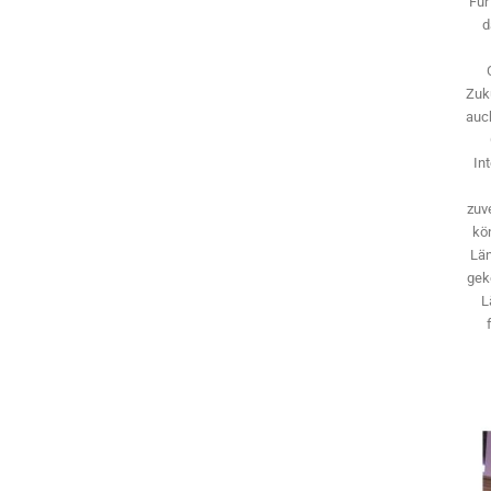
Für
d
Zuk
auch
In
zuve
kö
Län
gek
L