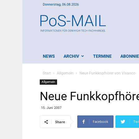
Donnerstag, 06.08.2026
PoS-
Mail
NEWS
ARCHIV
TERMINE
ABONNI
Start
Allgemein
Neue Funkkopfhörer von Vivanco
Allgemein
Neue Funkkopfhöre
15. Juni 2007
Facebook
Twi
Share