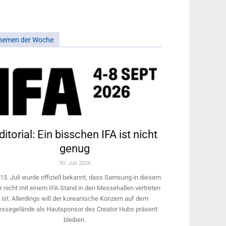
hemen der Woche
ditorial: Ein bisschen IFA ist nicht
genug
30. Juli 2026
13. Juli wurde offiziell bekannt, dass Samsung in diesem
r nicht mit einem IFA-Stand in den Messehallen vertreten
ist. Allerdings will ­der koreanische Konzern auf dem
ssegelände als Hautsponsor des Creator Hubs präsent
bleiben.