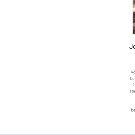
Je
Vo
be
2
sta
be