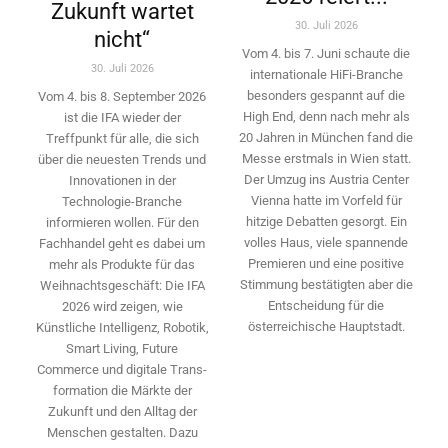
Zukunft wartet
30. Juli 2026
nicht“
Vom 4. bis 7. Juni schaute die
30. Juli 2026
internationale HiFi-Branche
besonders gespannt auf die
Vom 4. bis 8. September 2026
High End, denn nach mehr als
ist die IFA wieder der
20 Jahren in München fand die
Treffpunkt für alle, die sich
Messe erstmals in Wien statt.
über die neuesten Trends und
Der Umzug ins Austria Center
Innovationen in der
Vienna hatte im Vorfeld für
Technologie-­Branche
hitzige Debatten gesorgt. Ein
informieren wollen. Für den
volles Haus, viele spannende
Fachhandel geht es dabei um
Premieren und eine positive
mehr als Produkte für das
Stimmung bestätigten aber die
Weihnachtsgeschäft: Die IFA
Entscheidung für die
2026 wird ­zeigen, wie
österreichische Hauptstadt.
Künstliche Intelligenz, Robotik,
Smart Living, Future
Commerce und digitale Trans­
formation die Märkte der
Zukunft und den Alltag der
Menschen gestalten. Dazu