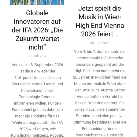
Jetzt spielt die
Globale
Musik in Wien:
Innovatoren auf
High End Vienna
der IFA 2026: „Die
2026 feiert...
Zukunft wartet
30. Juli 2026
nicht“
Vom 4. bis 7. Juni schaute die
30. Juli 2026
internationale HiFi-Branche
besonders gespannt auf die
Vom 4. bis 8. September 2026
High End, denn nach mehr als
ist die IFA wieder der
20 Jahren in München fand die
Treffpunkt für alle, die sich
Messe erstmals in Wien statt.
über die neuesten Trends und
Der Umzug ins Austria Center
Innovationen in der
Vienna hatte im Vorfeld für
Technologie-­Branche
hitzige Debatten gesorgt. Ein
informieren wollen. Für den
volles Haus, viele spannende
Fachhandel geht es dabei um
Premieren und eine positive
mehr als Produkte für das
Stimmung bestätigten aber die
Weihnachtsgeschäft: Die IFA
Entscheidung für die
2026 wird ­zeigen, wie
österreichische Hauptstadt.
Künstliche Intelligenz, Robotik,