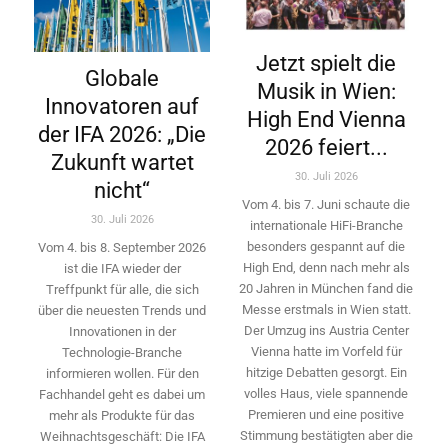
Jetzt spielt die
Globale
Musik in Wien:
Innovatoren auf
High End Vienna
der IFA 2026: „Die
2026 feiert...
Zukunft wartet
30. Juli 2026
nicht“
Vom 4. bis 7. Juni schaute die
30. Juli 2026
internationale HiFi-Branche
besonders gespannt auf die
Vom 4. bis 8. September 2026
High End, denn nach mehr als
ist die IFA wieder der
20 Jahren in München fand die
Treffpunkt für alle, die sich
Messe erstmals in Wien statt.
über die neuesten Trends und
Der Umzug ins Austria Center
Innovationen in der
Vienna hatte im Vorfeld für
Technologie-­Branche
hitzige Debatten gesorgt. Ein
informieren wollen. Für den
volles Haus, viele spannende
Fachhandel geht es dabei um
Premieren und eine positive
mehr als Produkte für das
Stimmung bestätigten aber die
Weihnachtsgeschäft: Die IFA