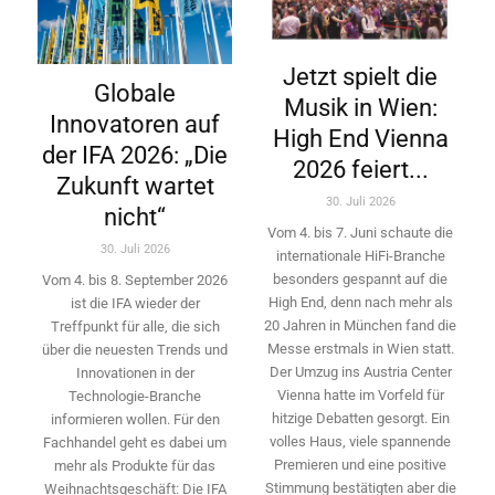
Jetzt spielt die
Globale
Musik in Wien:
Innovatoren auf
High End Vienna
der IFA 2026: „Die
2026 feiert...
Zukunft wartet
30. Juli 2026
nicht“
Vom 4. bis 7. Juni schaute die
30. Juli 2026
internationale HiFi-Branche
besonders gespannt auf die
Vom 4. bis 8. September 2026
High End, denn nach mehr als
ist die IFA wieder der
20 Jahren in München fand die
Treffpunkt für alle, die sich
Messe erstmals in Wien statt.
über die neuesten Trends und
Der Umzug ins Austria Center
Innovationen in der
Vienna hatte im Vorfeld für
Technologie-­Branche
hitzige Debatten gesorgt. Ein
informieren wollen. Für den
volles Haus, viele spannende
Fachhandel geht es dabei um
Premieren und eine positive
mehr als Produkte für das
Stimmung bestätigten aber die
Weihnachtsgeschäft: Die IFA