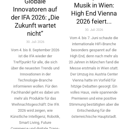
Globale
Musik in Wien:
Innovatoren auf
High End Vienna
der IFA 2026: „Die
2026 feiert...
Zukunft wartet
30. Juli 2026
nicht“
Vom 4. bis 7. Juni schaute die
30. Juli 2026
internationale HiFi-Branche
besonders gespannt auf die
Vom 4. bis 8. September 2026
High End, denn nach mehr als
ist die IFA wieder der
20 Jahren in München fand die
Treffpunkt für alle, die sich
Messe erstmals in Wien statt.
über die neuesten Trends und
Der Umzug ins Austria Center
Innovationen in der
Vienna hatte im Vorfeld für
Technologie-­Branche
hitzige Debatten gesorgt. Ein
informieren wollen. Für den
volles Haus, viele spannende
Fachhandel geht es dabei um
Premieren und eine positive
mehr als Produkte für das
Stimmung bestätigten aber die
Weihnachtsgeschäft: Die IFA
Entscheidung für die
2026 wird ­zeigen, wie
österreichische Hauptstadt.
Künstliche Intelligenz, Robotik,
Smart Living, Future
Commerce und digitale Trans­