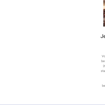
Je
Vo
be
2
sta
be