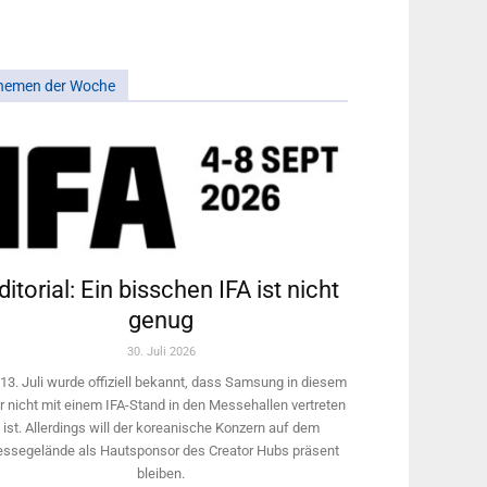
hemen der Woche
ditorial: Ein bisschen IFA ist nicht
genug
30. Juli 2026
13. Juli wurde offiziell bekannt, dass Samsung in diesem
r nicht mit einem IFA-Stand in den Messehallen vertreten
ist. Allerdings will ­der koreanische Konzern auf dem
ssegelände als Hautsponsor des Creator Hubs präsent
bleiben.