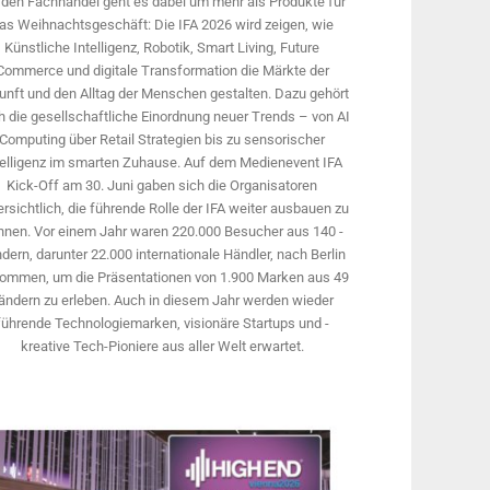
 den Fachhandel geht es dabei um mehr als Produkte für
as Weihnachtsgeschäft: Die IFA 2026 wird ­zeigen, wie
Künstliche Intelligenz, Robotik, Smart Living, Future
Commerce und digitale Trans­formation die Märkte der
unft und den Alltag der Menschen gestalten. Dazu gehört
 die gesellschaftliche Einordnung neuer Trends – von AI
Computing über Retail Strategien bis zu sensorischer
telligenz im smarten Zuhause. Auf dem Medien­event IFA
Kick-Off am 30. Juni gaben sich die Organisatoren
rsichtlich, die führende Rolle der IFA weiter ausbauen zu
nnen. Vor einem Jahr ­waren 220.000 Besucher aus 140 ­
dern, ­darunter 22.000 internationale Händler, nach Berlin
ommen, um die Präsen­tationen von 1.900 Marken aus 49
ändern zu erleben. Auch in diesem Jahr werden wieder
führende Technologiemarken, visionäre Startups und ­
kreative Tech-Pioniere aus aller Welt erwartet.