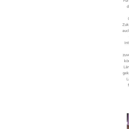
Für
d
Zuk
auch
In
zuve
kö
Län
gek
L