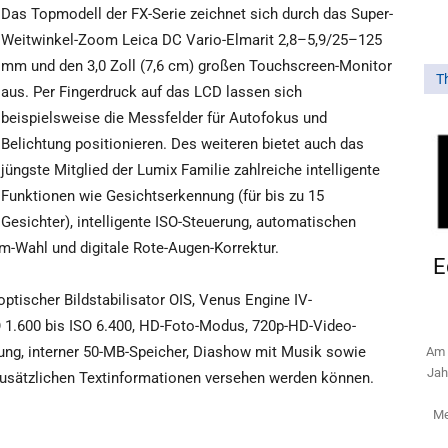
Das Topmodell der FX-Serie zeichnet sich durch das Super-
Weitwinkel-Zoom Leica DC Vario-Elmarit 2,8–5,9/25–125
mm und den 3,0 Zoll (7,6 cm) großen Touchscreen-Monitor
T
aus. Per Fingerdruck auf das LCD lassen sich
beispielsweise die Messfelder für Autofokus und
Belichtung positionieren. Des weiteren bietet auch das
jüngste Mitglied der Lumix Familie zahlreiche intelligente
Funktionen wie Gesichtserkennung (für bis zu 15
Gesichter), intelligente ISO-Steuerung, automatischen
-Wahl und digitale Rote-Augen-Korrektur.
E
tischer Bildstabilisator OIS, Venus Engine IV-
 1.600 bis ISO 6.400, HD-Foto-Modus, 720p-HD-Video-
ng, interner 50-MB-Speicher, Diashow mit Musik sowie
Am 
Jah
 zusätzlichen Textinformationen versehen werden können.
Me