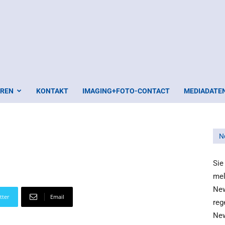
EREN
KONTAKT
IMAGING+FOTO-CONTACT
MEDIADATE
N
Sie
mel
New
tter
Email
reg
New