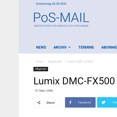
Donnerstag, 06.08.2026
PoS-
Mail
NEWS
ARCHIV
TERMINE
ABONNI
Start
Allgemein
Lumix DMC-FX500
Allgemein
Lumix DMC-FX500
19. März 2008
Facebook
Twi
Share