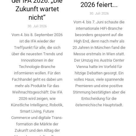
der IFA 2026: „Die
2026 feiert...
Zukunft wartet
30. Juli 2026
nicht“
Vom 4. bis 7. Juni schaute die
30. Juli 2026
internationale HiFi-Branche
besonders gespannt auf die
Vom 4. bis 8. September 2026
High End, denn nach mehr als
ist die IFA wieder der
20 Jahren in München fand die
Treffpunkt für alle, die sich
Messe erstmals in Wien statt.
über die neuesten Trends und
Der Umzug ins Austria Center
Innovationen in der
Vienna hatte im Vorfeld für
Technologie-­Branche
hitzige Debatten gesorgt. Ein
informieren wollen. Für den
volles Haus, viele spannende
Fachhandel geht es dabei um
Premieren und eine positive
mehr als Produkte für das
Stimmung bestätigten aber die
Weihnachtsgeschäft: Die IFA
Entscheidung für die
2026 wird ­zeigen, wie
österreichische Hauptstadt.
Künstliche Intelligenz, Robotik,
Smart Living, Future
Commerce und digitale Trans­
formation die Märkte der
Zukunft und den Alltag der