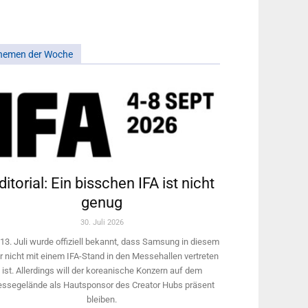
hemen der Woche
ditorial: Ein bisschen IFA ist nicht
genug
30. Juli 2026
13. Juli wurde offiziell bekannt, dass Samsung in diesem
r nicht mit einem IFA-Stand in den Messehallen vertreten
ist. Allerdings will ­der koreanische Konzern auf dem
ssegelände als Hautsponsor des Creator Hubs präsent
bleiben.