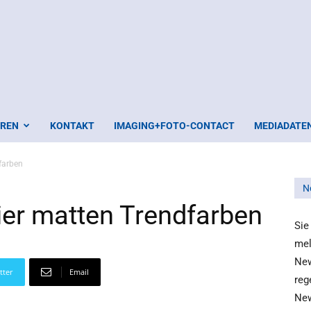
EREN
KONTAKT
IMAGING+FOTO-CONTACT
MEDIADATE
farben
N
ier matten Trendfarben
Sie
mel
New
tter
Email
reg
New