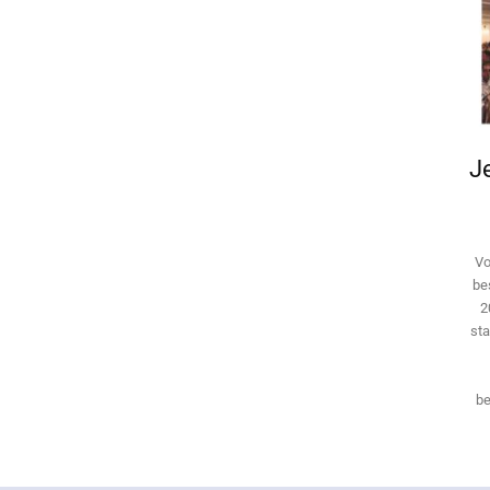
Je
Vo
be
2
sta
be