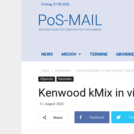
Freitag, 07.08.2026
PoS-
Mail
NEWS
ARCHIV
TERMINE
ABONNI
Start
Allgemein
Kenwood kMix in vier matten Trend
Allgemein
Neuheiten
Kenwood kMix in v
12. August 2025
Facebook
Twi
Share