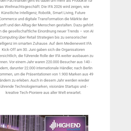
 den Fachhandel geht es dabei um mehr als Produkte für
as Weihnachtsgeschäft: Die IFA 2026 wird ­zeigen, wie
Künstliche Intelligenz, Robotik, Smart Living, Future
Commerce und digitale Trans­formation die Märkte der
unft und den Alltag der Menschen gestalten. Dazu gehört
 die gesellschaftliche Einordnung neuer Trends – von AI
Computing über Retail Strategien bis zu sensorischer
telligenz im smarten Zuhause. Auf dem Medien­event IFA
Kick-Off am 30. Juni gaben sich die Organisatoren
rsichtlich, die führende Rolle der IFA weiter ausbauen zu
nnen. Vor einem Jahr ­waren 220.000 Besucher aus 140 ­
dern, ­darunter 22.000 internationale Händler, nach Berlin
ommen, um die Präsen­tationen von 1.900 Marken aus 49
ändern zu erleben. Auch in diesem Jahr werden wieder
führende Technologiemarken, visionäre Startups und ­
kreative Tech-Pioniere aus aller Welt erwartet.