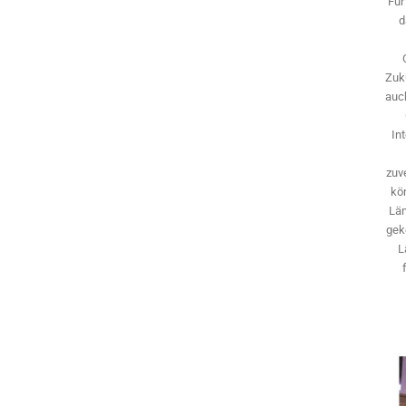
Für
d
Zuk
auch
In
zuve
kö
Län
gek
L