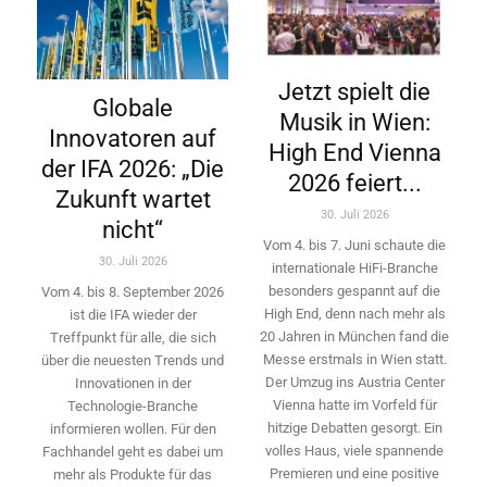
Jetzt spielt die
Globale
Musik in Wien:
Innovatoren auf
High End Vienna
der IFA 2026: „Die
2026 feiert...
Zukunft wartet
30. Juli 2026
nicht“
Vom 4. bis 7. Juni schaute die
30. Juli 2026
internationale HiFi-Branche
besonders gespannt auf die
Vom 4. bis 8. September 2026
High End, denn nach mehr als
ist die IFA wieder der
20 Jahren in München fand die
Treffpunkt für alle, die sich
Messe erstmals in Wien statt.
über die neuesten Trends und
Der Umzug ins Austria Center
Innovationen in der
Vienna hatte im Vorfeld für
Technologie-­Branche
hitzige Debatten gesorgt. Ein
informieren wollen. Für den
volles Haus, viele spannende
Fachhandel geht es dabei um
Premieren und eine positive
mehr als Produkte für das