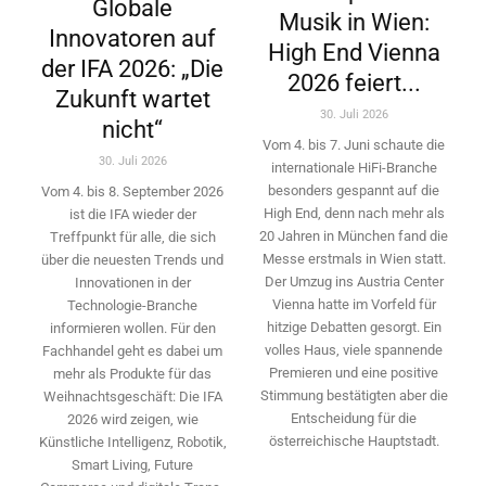
Globale
Musik in Wien:
Innovatoren auf
High End Vienna
der IFA 2026: „Die
2026 feiert...
Zukunft wartet
30. Juli 2026
nicht“
Vom 4. bis 7. Juni schaute die
30. Juli 2026
internationale HiFi-Branche
besonders gespannt auf die
Vom 4. bis 8. September 2026
High End, denn nach mehr als
ist die IFA wieder der
20 Jahren in München fand die
Treffpunkt für alle, die sich
Messe erstmals in Wien statt.
über die neuesten Trends und
Der Umzug ins Austria Center
Innovationen in der
Vienna hatte im Vorfeld für
Technologie-­Branche
hitzige Debatten gesorgt. Ein
informieren wollen. Für den
volles Haus, viele spannende
Fachhandel geht es dabei um
Premieren und eine positive
mehr als Produkte für das
Stimmung bestätigten aber die
Weihnachtsgeschäft: Die IFA
Entscheidung für die
2026 wird ­zeigen, wie
österreichische Hauptstadt.
Künstliche Intelligenz, Robotik,
Smart Living, Future