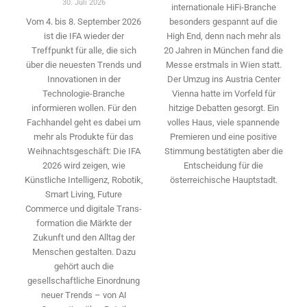
30. Juli 2026
internationale HiFi-Branche
besonders gespannt auf die
Vom 4. bis 8. September 2026
High End, denn nach mehr als
ist die IFA wieder der
20 Jahren in München fand die
Treffpunkt für alle, die sich
Messe erstmals in Wien statt.
über die neuesten Trends und
Der Umzug ins Austria Center
Innovationen in der
Vienna hatte im Vorfeld für
Technologie-­Branche
hitzige Debatten gesorgt. Ein
informieren wollen. Für den
volles Haus, viele spannende
Fachhandel geht es dabei um
Premieren und eine positive
mehr als Produkte für das
Stimmung bestätigten aber die
Weihnachtsgeschäft: Die IFA
Entscheidung für die
2026 wird ­zeigen, wie
österreichische Hauptstadt.
Künstliche Intelligenz, Robotik,
Smart Living, Future
Commerce und digitale Trans­
formation die Märkte der
Zukunft und den Alltag der
Menschen gestalten. Dazu
gehört auch die
gesellschaftliche Einordnung
neuer Trends – von AI