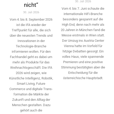
30. Juli 2026
nicht“
Vom 4. bis 7. Juni schaute die
30. Juli 2026
internationale HiFi-Branche
besonders gespannt auf die
Vom 4. bis 8. September 2026
High End, denn nach mehr als
ist die IFA wieder der
20 Jahren in München fand die
Treffpunkt für alle, die sich
Messe erstmals in Wien statt.
über die neuesten Trends und
Der Umzug ins Austria Center
Innovationen in der
Vienna hatte im Vorfeld für
Technologie-­Branche
hitzige Debatten gesorgt. Ein
informieren wollen. Für den
volles Haus, viele spannende
Fachhandel geht es dabei um
Premieren und eine positive
mehr als Produkte für das
Stimmung bestätigten aber die
Weihnachtsgeschäft: Die IFA
Entscheidung für die
2026 wird ­zeigen, wie
österreichische Hauptstadt.
Künstliche Intelligenz, Robotik,
Smart Living, Future
Commerce und digitale Trans­
formation die Märkte der
Zukunft und den Alltag der
Menschen gestalten. Dazu
gehört auch die