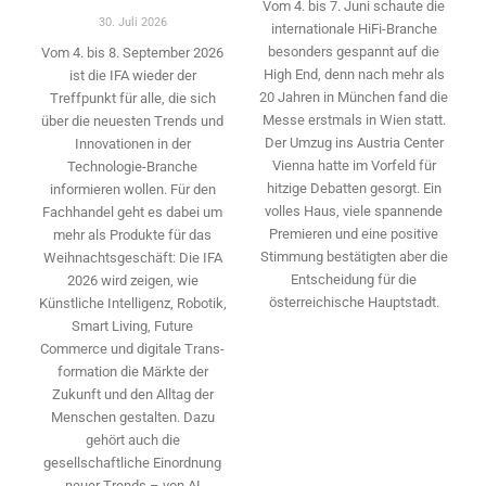
Vom 4. bis 7. Juni schaute die
30. Juli 2026
internationale HiFi-Branche
besonders gespannt auf die
Vom 4. bis 8. September 2026
High End, denn nach mehr als
ist die IFA wieder der
20 Jahren in München fand die
Treffpunkt für alle, die sich
Messe erstmals in Wien statt.
über die neuesten Trends und
Der Umzug ins Austria Center
Innovationen in der
Vienna hatte im Vorfeld für
Technologie-­Branche
hitzige Debatten gesorgt. Ein
informieren wollen. Für den
volles Haus, viele spannende
Fachhandel geht es dabei um
Premieren und eine positive
mehr als Produkte für das
Stimmung bestätigten aber die
Weihnachtsgeschäft: Die IFA
Entscheidung für die
2026 wird ­zeigen, wie
österreichische Hauptstadt.
Künstliche Intelligenz, Robotik,
Smart Living, Future
Commerce und digitale Trans­
formation die Märkte der
Zukunft und den Alltag der
Menschen gestalten. Dazu
gehört auch die
gesellschaftliche Einordnung
neuer Trends – von AI