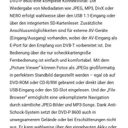
DVD-P 8600 eine komplexe Konnektivität: Die
Wiedergabe von Mediadaten wie JPEG, MP3, DivX oder
NERO erfolgt wahlweise über den USB 1.1-Eingang oder
über den integrierten SD-Kartenleser. Zusätzliche
Anschlussmöglichkeiten sind für externe AV-Geräte
(Eingang/Ausgang) vorhanden, wobei der AV-Eingang als
E-Port für den Empfang von DVB-T vorbereitet ist. Die
Bedienung über die nur scheckkartengroße
Fernbedienung ist einfach und komfortabel. Mit dem
„Picture Viewer“ können Fotos als JPEGs großformatig
in perfektem Standbild dargestellt werden – egal ob auf
DVD-ROM oder CD-R/RW gebrannt oder direkt über den
USB-Eingang oder den SD-Slot eingelesen. Und der „File
Browser“ ermöglicht eine unkomplizierte Navigation
durch sämtliche JPEG-Bilder und MP3-Songs. Dank Anti-
Schock-System setzt der DVD-P 8600 auch in
unwegsamerem Gelände oder bei Erschütterungen nicht
aus. Er kann wahlweise über den eingebauten Akku oder