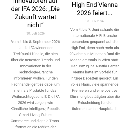
Innovatoren auf
High End Vienna
der IFA 2026: „Die
2026 feiert...
Zukunft wartet
30. Juli 2026
nicht“
Vom 4. bis 7. Juni schaute die
30. Juli 2026
internationale HiFi-Branche
besonders gespannt auf die
Vom 4. bis 8. September 2026
High End, denn nach mehr als
ist die IFA wieder der
20 Jahren in München fand die
Treffpunkt für alle, die sich
Messe erstmals in Wien statt.
über die neuesten Trends und
Der Umzug ins Austria Center
Innovationen in der
Vienna hatte im Vorfeld für
Technologie-­Branche
hitzige Debatten gesorgt. Ein
informieren wollen. Für den
volles Haus, viele spannende
Fachhandel geht es dabei um
Premieren und eine positive
mehr als Produkte für das
Stimmung bestätigten aber die
Weihnachtsgeschäft: Die IFA
Entscheidung für die
2026 wird ­zeigen, wie
österreichische Hauptstadt.
Künstliche Intelligenz, Robotik,
Smart Living, Future
Commerce und digitale Trans­
formation die Märkte der