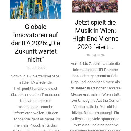
Jetzt spielt die
Globale
Musik in Wien:
Innovatoren auf
High End Vienna
der IFA 2026: „Die
2026 feiert...
Zukunft wartet
30. Juli 2026
nicht“
Vom 4. bis 7. Juni schaute die
30. Juli 2026
internationale HiFi-Branche
besonders gespannt auf die
Vom 4. bis 8. September 2026
High End, denn nach mehr als
ist die IFA wieder der
20 Jahren in München fand die
Treffpunkt für alle, die sich
Messe erstmals in Wien statt.
über die neuesten Trends und
Der Umzug ins Austria Center
Innovationen in der
Vienna hatte im Vorfeld für
Technologie-­Branche
hitzige Debatten gesorgt. Ein
informieren wollen. Für den
volles Haus, viele spannende
Fachhandel geht es dabei um
Premieren und eine positive
mehr als Produkte für das