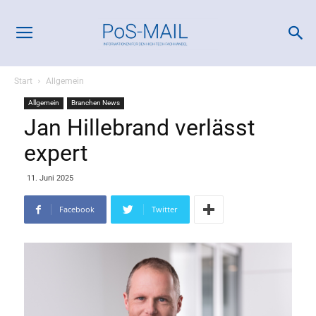
Start
Allgemein
Allgemein
Branchen News
Jan Hillebrand verlässt
expert
11. Juni 2025
Facebook
Twitter