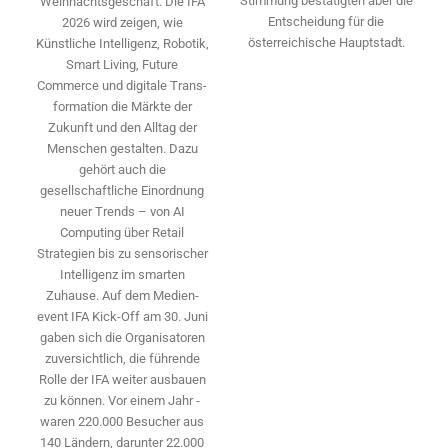
Stimmung bestätigten aber die
Weihnachtsgeschäft: Die IFA
Entscheidung für die
2026 wird ­zeigen, wie
österreichische Hauptstadt.
Künstliche Intelligenz, Robotik,
Smart Living, Future
Commerce und digitale Trans­
formation die Märkte der
Zukunft und den Alltag der
Menschen gestalten. Dazu
gehört auch die
gesellschaftliche Einordnung
neuer Trends – von AI
Computing über Retail
Strategien bis zu sensorischer
Intelligenz im smarten
Zuhause. Auf dem Medien­
event IFA Kick-Off am 30. Juni
gaben sich die Organisatoren
zuversichtlich, die führende
Rolle der IFA weiter ausbauen
zu können. Vor einem Jahr ­
waren 220.000 Besucher aus
140 ­Ländern, ­darunter 22.000