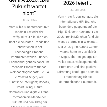
2026 feiert...
Zukunft wartet
30. Juli 2026
nicht“
Vom 4. bis 7. Juni schaute die
30. Juli 2026
internationale HiFi-Branche
besonders gespannt auf die
Vom 4. bis 8. September 2026
High End, denn nach mehr als
ist die IFA wieder der
20 Jahren in München fand die
Treffpunkt für alle, die sich
Messe erstmals in Wien statt.
über die neuesten Trends und
Der Umzug ins Austria Center
Innovationen in der
Vienna hatte im Vorfeld für
Technologie-­Branche
hitzige Debatten gesorgt. Ein
informieren wollen. Für den
volles Haus, viele spannende
Fachhandel geht es dabei um
Premieren und eine positive
mehr als Produkte für das
Stimmung bestätigten aber die
Weihnachtsgeschäft: Die IFA
Entscheidung für die
2026 wird ­zeigen, wie
österreichische Hauptstadt.
Künstliche Intelligenz, Robotik,
Smart Living, Future
Commerce und digitale Trans­
formation die Märkte der
Zukunft und den Alltag der