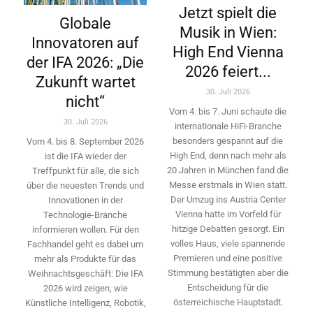
Jetzt spielt die
Globale
Musik in Wien:
Innovatoren auf
High End Vienna
der IFA 2026: „Die
2026 feiert...
Zukunft wartet
30. Juli 2026
nicht“
Vom 4. bis 7. Juni schaute die
30. Juli 2026
internationale HiFi-Branche
besonders gespannt auf die
Vom 4. bis 8. September 2026
High End, denn nach mehr als
ist die IFA wieder der
20 Jahren in München fand die
Treffpunkt für alle, die sich
Messe erstmals in Wien statt.
über die neuesten Trends und
Der Umzug ins Austria Center
Innovationen in der
Vienna hatte im Vorfeld für
Technologie-­Branche
hitzige Debatten gesorgt. Ein
informieren wollen. Für den
volles Haus, viele spannende
Fachhandel geht es dabei um
Premieren und eine positive
mehr als Produkte für das
Stimmung bestätigten aber die
Weihnachtsgeschäft: Die IFA
Entscheidung für die
2026 wird ­zeigen, wie
österreichische Hauptstadt.
Künstliche Intelligenz, Robotik,