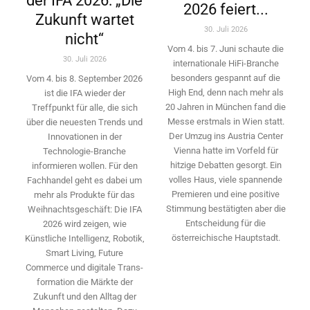
der IFA 2026: „Die
2026 feiert...
Zukunft wartet
30. Juli 2026
nicht“
Vom 4. bis 7. Juni schaute die
30. Juli 2026
internationale HiFi-Branche
besonders gespannt auf die
Vom 4. bis 8. September 2026
High End, denn nach mehr als
ist die IFA wieder der
20 Jahren in München fand die
Treffpunkt für alle, die sich
Messe erstmals in Wien statt.
über die neuesten Trends und
Der Umzug ins Austria Center
Innovationen in der
Vienna hatte im Vorfeld für
Technologie-­Branche
hitzige Debatten gesorgt. Ein
informieren wollen. Für den
volles Haus, viele spannende
Fachhandel geht es dabei um
Premieren und eine positive
mehr als Produkte für das
Stimmung bestätigten aber die
Weihnachtsgeschäft: Die IFA
Entscheidung für die
2026 wird ­zeigen, wie
österreichische Hauptstadt.
Künstliche Intelligenz, Robotik,
Smart Living, Future
Commerce und digitale Trans­
formation die Märkte der
Zukunft und den Alltag der