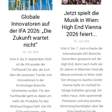
Jetzt spielt die
Globale
Musik in Wien:
Innovatoren auf
High End Vienna
der IFA 2026: „Die
2026 feiert...
Zukunft wartet
30. Juli 2026
nicht“
Vom 4. bis 7. Juni schaute die
30. Juli 2026
internationale HiFi-Branche
besonders gespannt auf die
Vom 4. bis 8. September 2026
High End, denn nach mehr als
ist die IFA wieder der
20 Jahren in München fand die
Treffpunkt für alle, die sich
Messe erstmals in Wien statt.
über die neuesten Trends und
Der Umzug ins Austria Center
Innovationen in der
Vienna hatte im Vorfeld für
Technologie-­Branche
hitzige Debatten gesorgt. Ein
informieren wollen. Für den
volles Haus, viele spannende
Fachhandel geht es dabei um
Premieren und eine positive
mehr als Produkte für das
Stimmung bestätigten aber die
Weihnachtsgeschäft: Die IFA
Entscheidung für die
2026 wird ­zeigen, wie